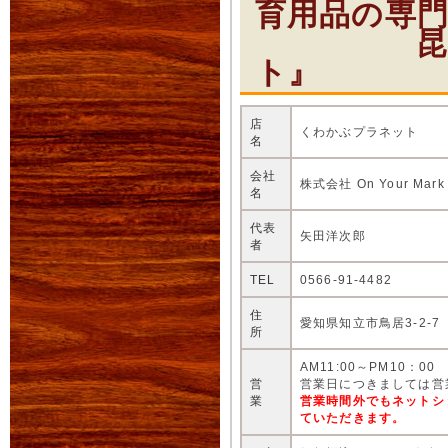
育用品の専
昆虫ショ
ト』
店
くわかぶプラネット
名
会社
株式会社 On Your Mark
名
代表
矢田洋次郎
者
TEL
0566-91-4482
住
愛知県知立市鳥居3-2-7
所
AM11:00～PM10：00
営
営業日につきましては営
業
営業時間外でもネットシ
ていただきます。