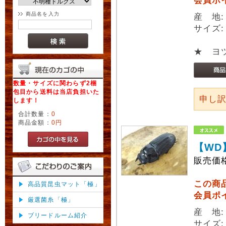
会員ポ
商品名を入力
産 地:
サイズ:
★ ヨ
数量・サイズに関わらず2梱
包目から送料は当店負担いた
申し
します！
合計数量：
0
商品金額：
0円
【WD
販売価
この商
高品質昆虫マット「極」
会員ポ
厳選菌糸「極」
産 地:
ブリードルーム紹介
サイズ: