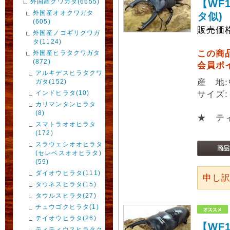
外国産クワガタ(6655)
【WF
外国産オオクワガタ
タ似)
(605)
販売価
外国産ノコギリクワガ
タ(1124)
この商
外国産ヒラタクワガタ
(872)
会員ポ
アルキデスヒラタクワ
産 地
ガタ(152)
インドヒラタ(10)
サイズ:
カリマンタンヒラタ
(8)
★ テ
スマトラオオヒラタ
(172)
スラウェシオオヒラタ
(セレベスオオヒラタ)
(59)
ダイオウヒラタ(111)
申し
タウネスヒラタ(15)
タウルスヒラタ(27)
チュウゴクヒラタ(1)
テイオウヒラタ(26)
【WF
ティティウスヒラタク