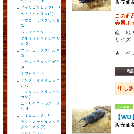
タクワガタ(8)
販売価
フィリピンヒラタ(55)
ベトナムヒラタ(1)
この商
ペマコヒラタクワガタ
会員ポ
(1)
ペレンヒラタ(11)
産 地
ボルネオヒラタクワガ
サイズ
タ(3)
マレーヒラタクワガタ
★ ペ
(9)
ミヤマヒラタクワガタ
(4)
ミワヒラタ(4)
ミンダナオオオヒラタ
(19)
申し
メンキウスヒラタクワ
ガタ(1)
ユーリケファルスヒラ
タ(4)
ライヒヒラタ(18)
【WD
ラクノステルヌスヒラ
販売価
タクワガタ(2)
ラマヒラタ(1)