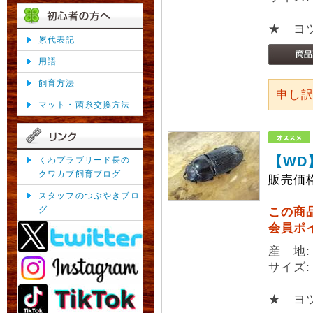
★ ヨ
累代表記
用語
飼育方法
申し
マット・菌糸交換方法
【WD
くわプラブリード長の
クワカブ飼育ブログ
販売価
スタッフのつぶやきブロ
グ
この商
会員ポ
産 地:
サイズ:
★ ヨ