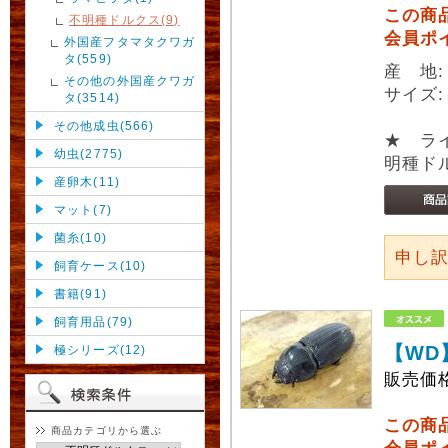
この商
不明種ドルクス(9)
会員ポ
外国産フタマタクワガ
タ(559)
産 地:
その他の外国産クワガ
サイズ:
タ(3514)
その他成虫(566)
★ ラ
幼虫(2775)
明種ド
産卵木(11)
マット(7)
菌糸(10)
申し
飼育ケース(10)
書籍(91)
飼育用品(79)
【WD
極シリーズ(12)
販売価
この商
商品カテゴリから選ぶ