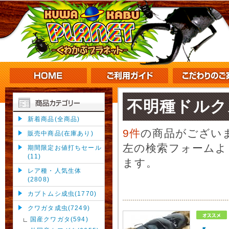
不明種ドルク
新着商品(全商品)
9件
の商品がござい
販売中商品(在庫あり)
左の検索フォームよ
期間限定お値打ちセール
(11)
ます。
レア種・人気生体
(2808)
カブトムシ成虫(1770)
クワガタ成虫(7249)
国産クワガタ(594)