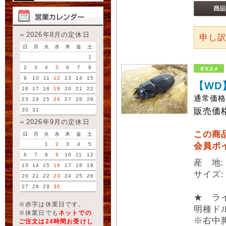
2026年8月の定休日
申し
日
月
火
水
木
金
土
1
2
3
4
5
6
7
8
9
10
11
12
13
14
15
【WD
16
17
18
19
20
21
22
通常価
23
24
25
26
27
28
29
販売価
30
31
2026年9月の定休日
この商
日
月
火
水
木
金
土
1
2
3
4
5
会員ポ
6
7
8
9
10
11
12
産 地:
13
14
15
16
17
18
19
サイズ:
20
21
22
23
24
25
26
27
28
29
30
★ ラ
※赤字は休業日です。
明種ド
※休業日でも
ネットでの
※右中
ご注文は24時間お受けし