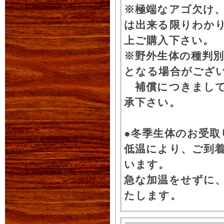
※極端なアゴ欠け
は出来る限りわか
上ご購入下さい。
※野外生体の種判別
となる場合がござ
補償につきまして
承下さい。
●冬季生体のお受取
低温により、ご到
います。
急な加温をせずに
たします。