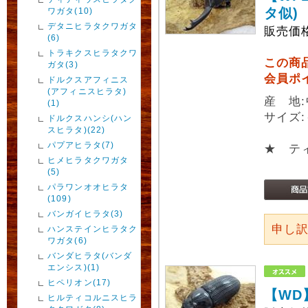
タ似)
ワガタ(10)
デタニヒラタクワガタ
販売価
(6)
トラキクスヒラタクワ
この商
ガタ(3)
会員ポ
ドルクスアフィニス
(アフィニスヒラタ)
産 地
(1)
サイズ:
ドルクスハンシ(ハン
スヒラタ)(22)
パプアヒラタ(7)
★ テ
ヒメヒラタクワガタ
(5)
パラワンオオヒラタ
(109)
バンガイヒラタ(3)
申し
ハンステインヒラタク
ワガタ(6)
バンダヒラタ(バンダ
エンシス)(1)
ヒペリオン(17)
【WD
ヒルティコルニスヒラ