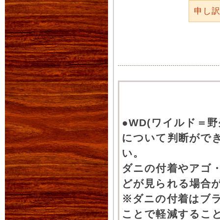
申し
●WD(ワイルド＝
について判断がで
い。
ダニの付着やアゴ
どが見られる場合
※ダニの付着はブ
ことで軽減するこ