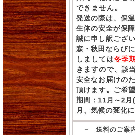
できません。
発送の際は、保
生体の安全が保
誠に申し訳ござ
森・秋田ならびに
しましては
冬季
きますので、該
安全なお届けの
頂けます。ご希
期間：11月～2月
月、気候の変化
－ 送料のご案