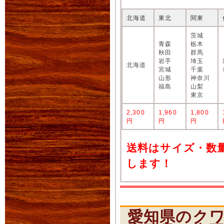
北海道
東北
関東
茨城
青森
栃木
秋田
群馬
岩手
埼玉
北海道
宮城
千葉
山形
神奈川
福島
山梨
東京
2,300
1,960
1,800
円
円
円
送料はサイズ・数
します！
愛知県のク