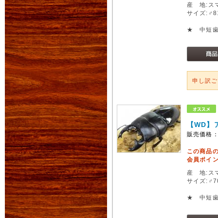
産 地:ス
サイズ:♂
★ 中短
申し訳
【WD】
販売価格
この商品
会員ポイン
産 地:ス
サイズ:♂
★ 中短