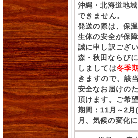
沖縄・北海道地
できません。
発送の際は、保
生体の安全が保
誠に申し訳ござ
森・秋田ならびに
しましては
冬季
きますので、該
安全なお届けの
頂けます。ご希
期間：11月～2月
月、気候の変化