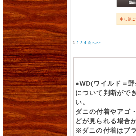
申し訳
1
2
3
4
次へ>>
●WD(ワイルド＝
について判断がで
い。
ダニの付着やアゴ
どが見られる場合
※ダニの付着はブ