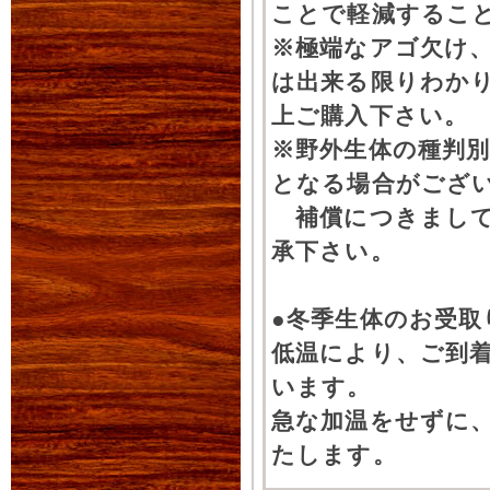
ことで軽減するこ
※極端なアゴ欠け
は出来る限りわか
上ご購入下さい。
※野外生体の種判別
となる場合がござ
補償につきまして
承下さい。
●冬季生体のお受取
低温により、ご到
います。
急な加温をせずに
たします。