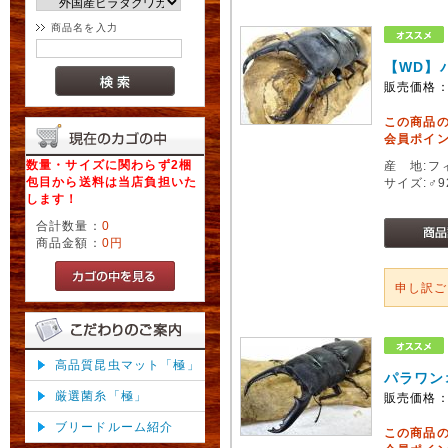
商品名を入力
【WD】
販売価格
この商品
会員ポイン
数量・サイズに関わらず2梱
産 地:フ
包目から送料は当店負担いた
サイズ:♂
します！
合計数量：
0
商品金額：
0円
申し訳
高品質昆虫マット「極」
パラワン
厳選菌糸「極」
販売価格
ブリードルーム紹介
この商品