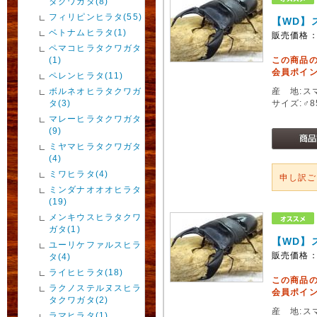
タクワガタ(8)
フィリピンヒラタ(55)
【WD】
ベトナムヒラタ(1)
販売価格
ペマコヒラタクワガタ
(1)
この商品
会員ポイン
ペレンヒラタ(11)
ボルネオヒラタクワガ
産 地:ス
タ(3)
サイズ:♂
マレーヒラタクワガタ
(9)
ミヤマヒラタクワガタ
(4)
ミワヒラタ(4)
申し訳
ミンダナオオオヒラタ
(19)
メンキウスヒラタクワ
ガタ(1)
【WD】
ユーリケファルスヒラ
販売価格
タ(4)
ライヒヒラタ(18)
この商品
ラクノステルヌスヒラ
会員ポイン
タクワガタ(2)
産 地:ス
ラマヒラタ(1)