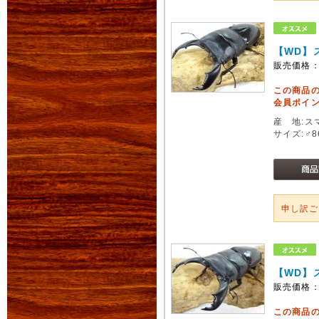
【WD】
販売価格
この商品
会員ポイン
産 地:ス
サイズ:♂
申し訳
【WD】
販売価格
この商品