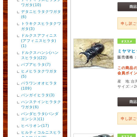
ワガタ(10)
デタニヒラタクワガタ
(6)
トラキクスヒラタクワ
申し訳
ガタ(3)
ドルクスアフィニス
(アフィニスヒラタ)
(1)
ミヤマヒ
ドルクスハンシ(ハン
販売価格
スヒラタ)(22)
パプアヒラタ(7)
この商品
ヒメヒラタクワガタ
会員ポイン
(5)
産 地:台
パラワンオオヒラタ
サイズ:♂
(109)
バンガイヒラタ(3)
ハンステインヒラタク
ワガタ(6)
バンダヒラタ(バンダ
申し訳
エンシス)(1)
ヒペリオン(17)
ヒルティコルニスヒラ