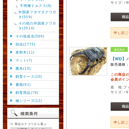
サイズ:♂
不明種ドルクス(9)
外国産フタマタクワガ
タ(559)
その他の外国産クワガ
タ(3514)
申し訳
その他成虫(566)
幼虫(2775)
産卵木(11)
【WD】
マット(7)
販売価格
菌糸(10)
この商品
飼育ケース(10)
会員ポイン
書籍(91)
産 地:フ
サイズ:♂
飼育用品(79)
極シリーズ(12)
申し訳
商品カテゴリから選ぶ