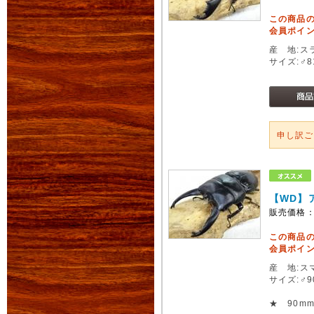
この商品
会員ポイン
産 地:ス
サイズ:♂
申し訳
【WD】
販売価格
この商品
会員ポイン
産 地:ス
サイズ:♂
★ 90m