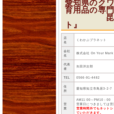
愛知県のク
育用品の専
昆虫ショ
ト』
店
くわかぶプラネット
名
会社
株式会社 On Your Mark
名
代表
矢田洋次郎
者
TEL
0566-91-4482
住
愛知県知立市鳥居3-2-7
所
AM11:00～PM10：00
営
営業日につきましては営
業
営業時間外でもネットシ
ていただきます。