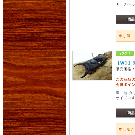
★ チベ
申し訳
【WD】
販売価格
この商品
会員ポイン
産 地:タ
サイズ:♂
申し訳