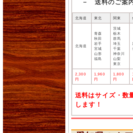
－ 送料のご案
北海道
東北
関東
茨城
青森
栃木
秋田
群馬
岩手
埼玉
北海道
宮城
千葉
山形
神奈川
福島
山梨
東京
2,300
1,960
1,800
円
円
円
送料はサイズ・数
します！