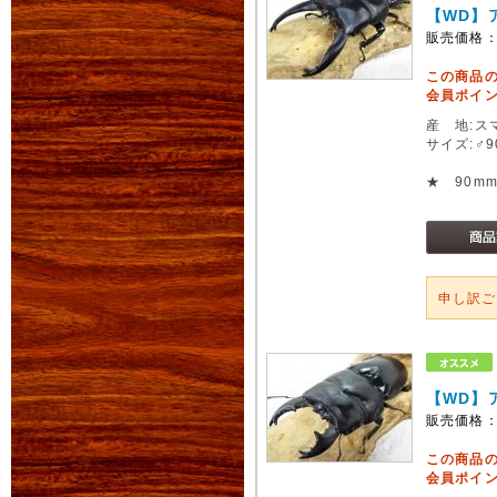
【WD】
販売価格
この商品
会員ポイン
産 地:ス
サイズ:♂
★ 90m
申し訳
【WD】
販売価格
この商品
会員ポイン