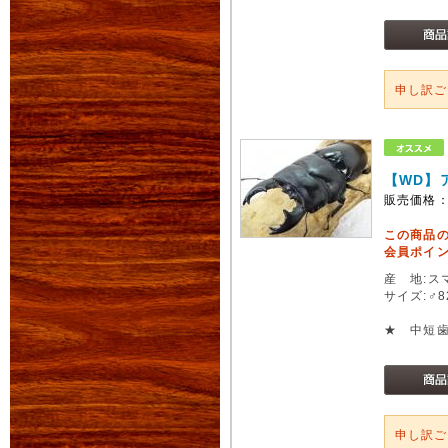
申し訳
【WD】
販売価格
この商品
会員ポイン
産 地:ス
サイズ:♂
★ 中短
申し訳