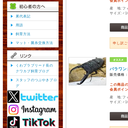
会員ポイン
産 地:フ
サイズ:♂
累代表記
用語
飼育方法
マット・菌糸交換方法
申し訳
くわプラブリード長の
パラワン
クワカブ飼育ブログ
販売価格
スタッフのつぶやきブロ
この商品
グ
会員ポイン
産 地:フ
サイズ:♂