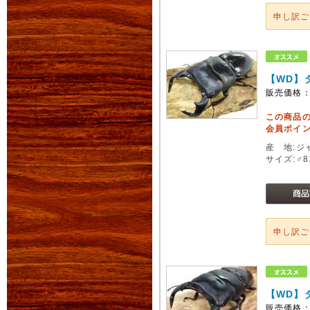
申し訳
【WD】
販売価格
この商品
会員ポイン
産 地:ジ
サイズ:♂
申し訳
【WD】
販売価格