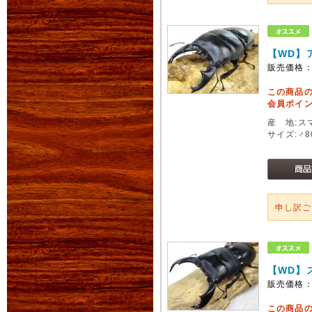
【WD】
販売価格
この商品
会員ポイン
産 地:ス
サイズ:♂
申し訳
【WD】
販売価格
この商品