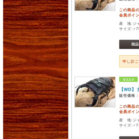
この商品
会員ポイン
産 地:ジ
サイズ:♂
申し訳
【WD】
販売価格
この商品
会員ポイン
産 地:ジ
サイズ:♂