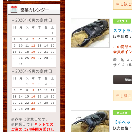
申し訳
2026年8月の定休日
日
月
火
水
木
金
土
スマトラ
1
販売価格
2
3
4
5
6
7
8
9
10
11
12
13
14
15
この商品
会員ポイン
16
17
18
19
20
21
22
23
24
25
26
27
28
29
産 地:ス
30
31
サイズ:♂
2026年9月の定休日
日
月
火
水
木
金
土
1
2
3
4
5
6
7
8
9
10
11
12
申し訳
13
14
15
16
17
18
19
20
21
22
23
24
25
26
27
28
29
30
※赤字は休業日です。
【チベッ
※休業日でも
ネットでの
販売価格
ご注文は24時間お受けし