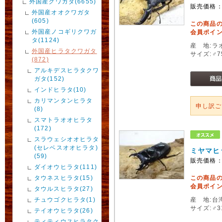
外国産クワガタ(6655)
販売価格
外国産オオクワガタ
(605)
この商品
外国産ノコギリクワガ
会員ポイン
タ(1124)
産 地:ラ
外国産ヒラタクワガタ
サイズ:♂
(872)
アルキデスヒラタクワ
ガタ(152)
インドヒラタ(10)
カリマンタンヒラタ
申し訳
(8)
スマトラオオヒラタ
(172)
スラウェシオオヒラタ
(セレベスオオヒラタ)
ミヤマヒ
(59)
販売価格
ダイオウヒラタ(111)
タウネスヒラタ(15)
この商品
会員ポイン
タウルスヒラタ(27)
チュウゴクヒラタ(1)
産 地:台
サイズ:♂
テイオウヒラタ(26)
ティティウスヒラタク