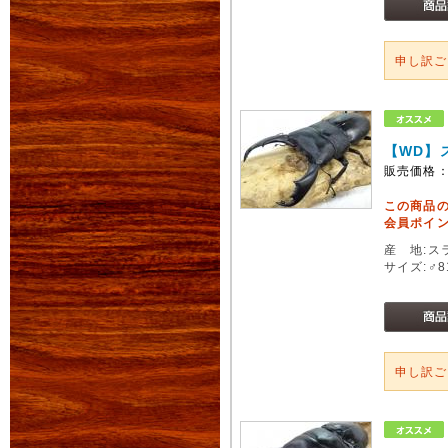
申し訳
【WD】
販売価格
この商品
会員ポイン
産 地:ス
サイズ:♂
申し訳