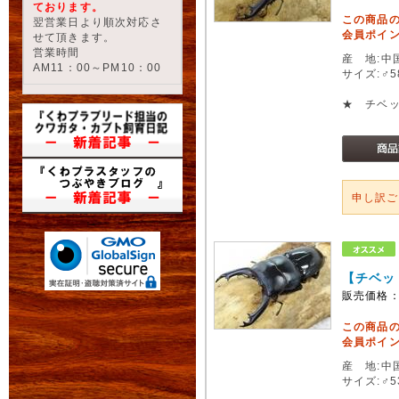
ております。
この商品
翌営業日より順次対応さ
会員ポイン
せて頂きます。
営業時間
産 地:中
AM11：00～PM10：00
サイズ:♂
★ チベ
申し訳
【チベッ
販売価格
この商品
会員ポイン
産 地:中
サイズ:♂