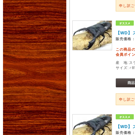
申し訳
【WD】
販売価格
この商品
会員ポイン
産 地:ス
サイズ:♂
申し訳
【WD】
販売価格