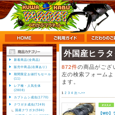
外国産ヒラタ
新着商品(全商品)
872件
の商品がござ
販売中商品(在庫あり)
左の検索フォームよ
期間限定お値打ちセール
(11)
ます。
レア種・人気生体
(2808)
1
2
3
4
次へ>>
カブトムシ成虫(1770)
クワガタ成虫(7249)
国産クワガタ(594)
【WD】ラ