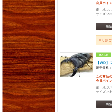
会員ポイン
産 地:ス
サイズ:♂
申し訳
【WD】
販売価格
この商品
会員ポイン
産 地:ス
サイズ:♂