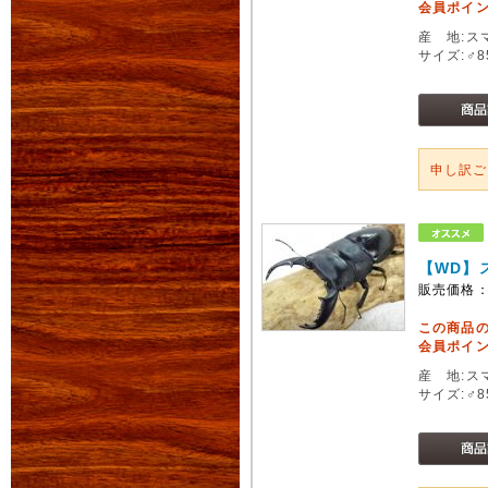
会員ポイン
産 地:ス
サイズ:♂
申し訳
【WD】
販売価格
この商品
会員ポイン
産 地:ス
サイズ:♂