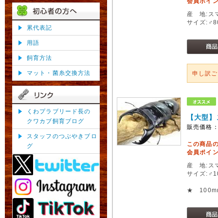
会員ポイン
産 地:ス
サイズ:♂
累代表記
用語
飼育方法
マット・菌糸交換方法
申し訳
くわプラブリード長の
【大型】
クワカブ飼育ブログ
販売価格
スタッフのつぶやきブロ
この商品
グ
会員ポイン
産 地:ス
サイズ:♂
★ 100