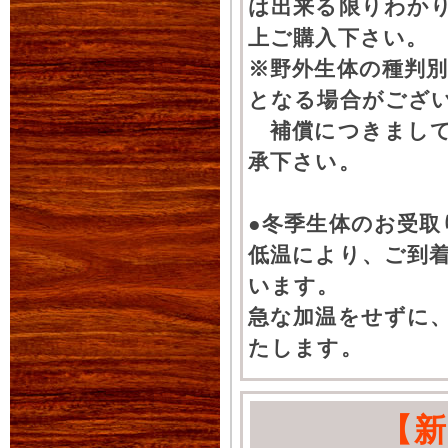
は出来る限りわか
上ご購入下さい。
※野外生体の種判別
となる場合がござ
補償につきまして
承下さい。
●冬季生体のお受取
低温により、ご到
います。
急な加温をせずに
たします。
【