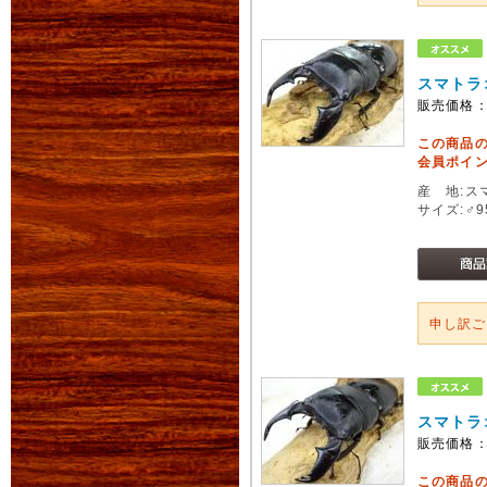
スマトラ
販売価格
この商品
会員ポイン
産 地:ス
サイズ:♂
申し訳
スマトラ
販売価格
この商品