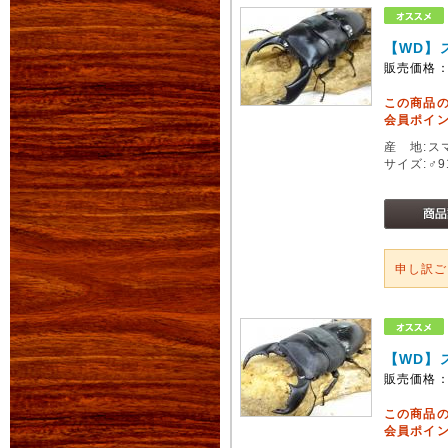
【WD】
販売価格
この商品
会員ポイン
産 地:ス
サイズ:♂
申し訳
【WD】
販売価格
この商品
会員ポイン