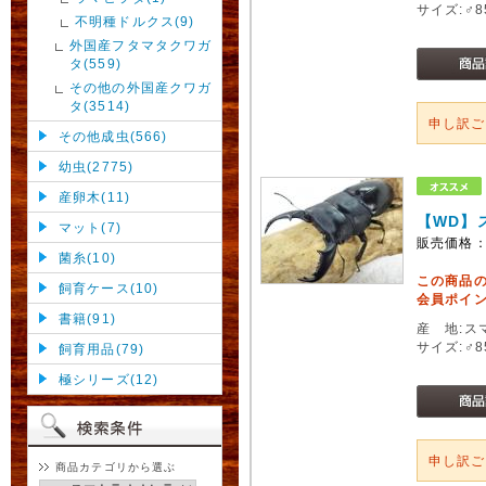
サイズ:♂
不明種ドルクス(9)
外国産フタマタクワガ
タ(559)
その他の外国産クワガ
タ(3514)
申し訳
その他成虫(566)
幼虫(2775)
産卵木(11)
【WD】
マット(7)
販売価格
菌糸(10)
この商品
飼育ケース(10)
会員ポイン
書籍(91)
産 地:ス
サイズ:♂
飼育用品(79)
極シリーズ(12)
申し訳
商品カテゴリから選ぶ