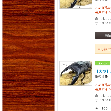
この商品
会員ポイン
産 地:ス
サイズ:♂
申し訳
【大型】
販売価格
この商品
会員ポイン
産 地:ス
サイズ:♂
★ 100