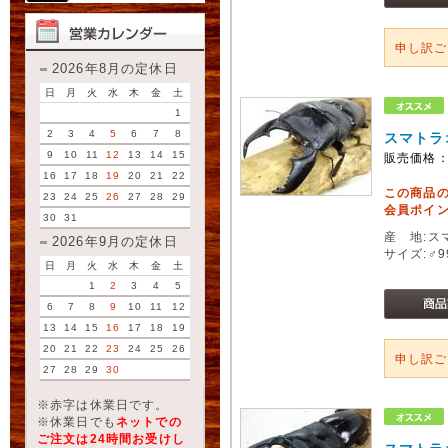
申し訳
2026年8月の定休日
日
月
火
水
木
金
土
1
2
3
4
5
6
7
8
スマトラ
9
10
11
12
13
14
15
販売価格
16
17
18
19
20
21
22
この商品
23
24
25
26
27
28
29
会員ポイン
30
31
産 地:ス
2026年9月の定休日
サイズ:♂
日
月
火
水
木
金
土
1
2
3
4
5
6
7
8
9
10
11
12
13
14
15
16
17
18
19
20
21
22
23
24
25
26
申し訳
27
28
29
30
※赤字は休業日です。
※休業日でも
ネットでの
ご注文は24時間お受けし