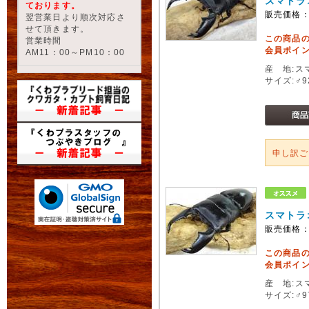
スマトラ
ております。
販売価格
翌営業日より順次対応さ
せて頂きます。
この商品
営業時間
会員ポイン
AM11：00～PM10：00
産 地:ス
サイズ:♂
申し訳
スマトラ
販売価格
この商品
会員ポイン
産 地:ス
サイズ:♂