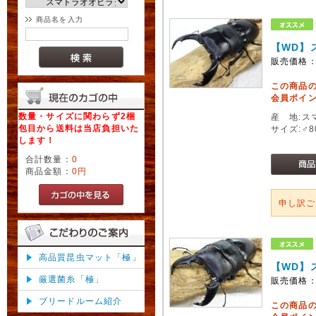
商品名を入力
【WD】
販売価格
この商品
会員ポイン
数量・サイズに関わらず2梱
産 地:ス
包目から送料は当店負担いた
サイズ:♂
します！
合計数量：
0
商品金額：
0円
申し訳
高品質昆虫マット「極」
【WD】
厳選菌糸「極」
販売価格
ブリードルーム紹介
この商品