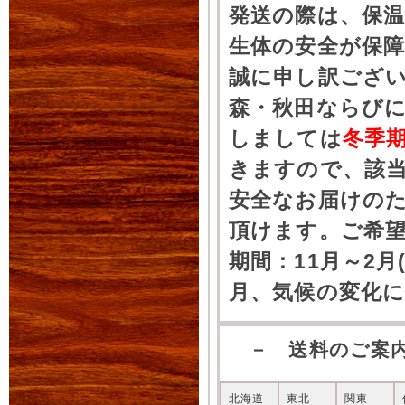
発送の際は、保
生体の安全が保
誠に申し訳ござ
森・秋田ならびに
しましては
冬季
きますので、該
安全なお届けの
頂けます。ご希
期間：11月～2月
月、気候の変化
－ 送料のご案
北海道
東北
関東