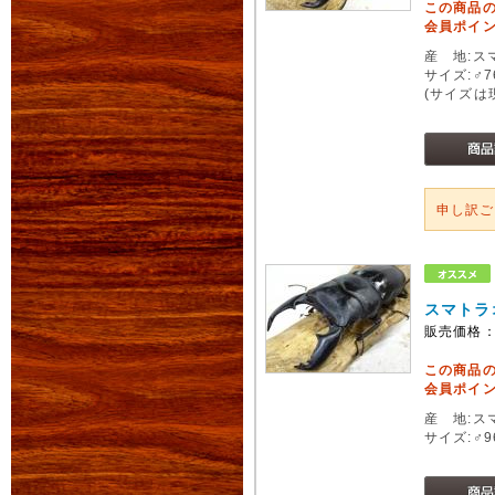
この商品
会員ポイン
産 地:ス
サイズ:♂
(サイズは
申し訳
スマトラ
販売価格
この商品
会員ポイン
産 地:ス
サイズ:♂