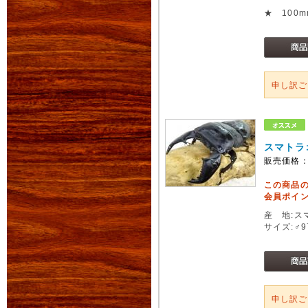
★ 100
申し訳
スマトラ
販売価格
この商品
会員ポイン
産 地:ス
サイズ:♂
申し訳