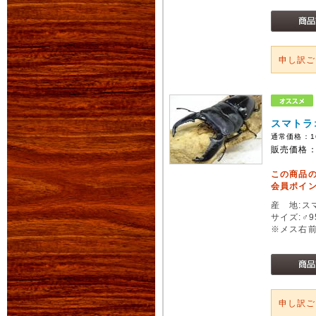
申し訳
スマトラ
通常価格：
1
販売価格
この商品
会員ポイン
産 地:ス
サイズ:♂
※メス右
申し訳