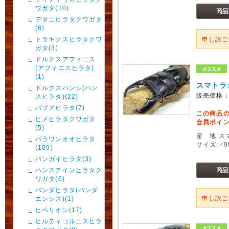
ワガタ(10)
デタニヒラタクワガタ
(6)
トラキクスヒラタクワ
申し訳
ガタ(3)
ドルクスアフィニス
(アフィニスヒラタ)
(1)
スマトラ
ドルクスハンシ(ハン
販売価格
スヒラタ)(22)
パプアヒラタ(7)
この商品
ヒメヒラタクワガタ
会員ポイン
(5)
産 地:ス
パラワンオオヒラタ
サイズ:♂
(109)
バンガイヒラタ(3)
ハンステインヒラタク
ワガタ(6)
バンダヒラタ(バンダ
申し訳
エンシス)(1)
ヒペリオン(17)
ヒルティコルニスヒラ