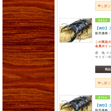
申し訳
【WD】
販売価格
この商品
会員ポイン
産 地:ス
サイズ:♂
申し訳
【WD】
販売価格