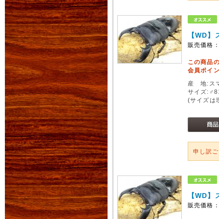
【WD】
販売価格
この商品
会員ポイン
産 地:ス
サイズ:♂
(サイズは
申し訳
【WD】
販売価格