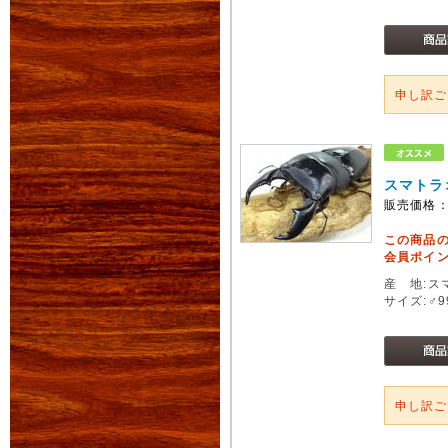
申し訳
スマトラ
販売価格
この商品
会員ポイン
産 地:ス
サイズ:♂
申し訳