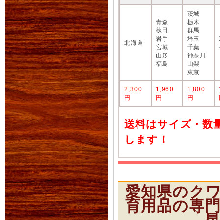
茨城
青森
栃木
秋田
群馬
岩手
埼玉
北海道
宮城
千葉
山形
神奈川
福島
山梨
東京
2,300
1,960
1,800
円
円
円
送料はサイズ・数
します！
愛知県のク
育用品の専