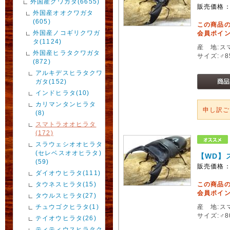
外国産クワガタ(6655)
販売価格
外国産オオクワガタ
(605)
この商品
外国産ノコギリクワガ
会員ポイン
タ(1124)
産 地:ス
外国産ヒラタクワガタ
サイズ:♂
(872)
アルキデスヒラタクワ
ガタ(152)
インドヒラタ(10)
カリマンタンヒラタ
申し訳
(8)
スマトラオオヒラタ
(172)
スラウェシオオヒラタ
(セレベスオオヒラタ)
【WD】
(59)
販売価格
ダイオウヒラタ(111)
タウネスヒラタ(15)
この商品
会員ポイン
タウルスヒラタ(27)
チュウゴクヒラタ(1)
産 地:ス
サイズ:♂
テイオウヒラタ(26)
ティティウスヒラタク