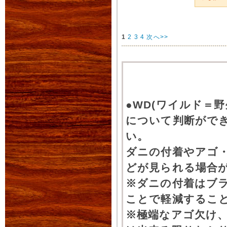
1
2
3
4
次へ>>
●WD(ワイルド＝
について判断がで
い。
ダニの付着やアゴ
どが見られる場合
※ダニの付着はブ
ことで軽減するこ
※極端なアゴ欠け