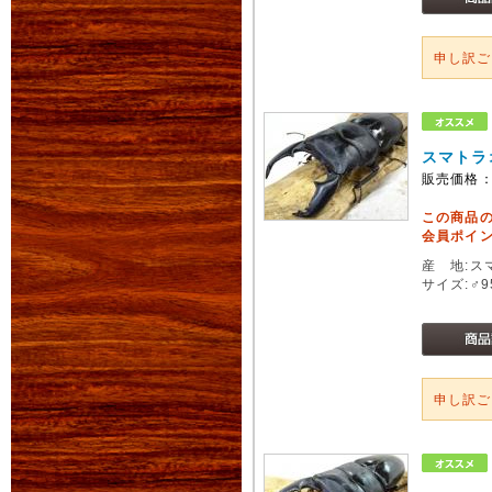
申し訳
スマトラ
販売価格
この商品
会員ポイン
産 地:ス
サイズ:♂
申し訳