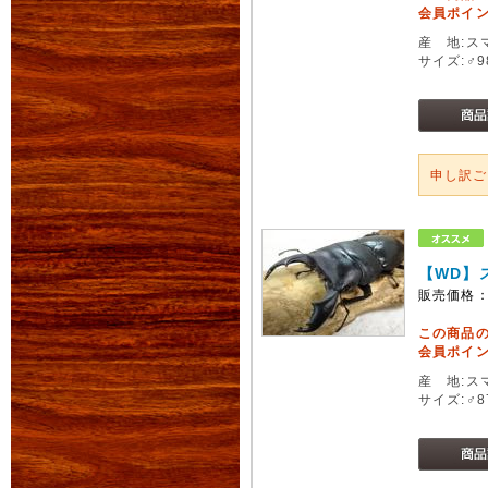
会員ポイン
産 地:ス
サイズ:♂
申し訳
【WD】
販売価格
この商品
会員ポイン
産 地:ス
サイズ:♂