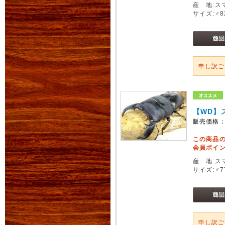
産 地:ス
サイズ:♂
申し訳
【WD】
販売価格
この商品
会員ポイン
産 地:ス
サイズ:♂
申し訳