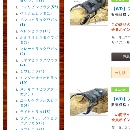
タクワガタ(8)
フィリピンヒラタ(55)
【WD】
ベトナムヒラタ(1)
販売価格
ペマコヒラタクワガタ
(1)
この商品
会員ポイン
ペレンヒラタ(11)
ボルネオヒラタクワガ
産 地:ス
タ(3)
サイズ:♂
マレーヒラタクワガタ
(9)
ミヤマヒラタクワガタ
(4)
ミワヒラタ(4)
申し訳
ミンダナオオオヒラタ
(19)
メンキウスヒラタクワ
ガタ(1)
【WD】
ユーリケファルスヒラ
販売価格
タ(4)
ライヒヒラタ(18)
この商品
ラクノステルヌスヒラ
会員ポイン
タクワガタ(2)
産 地:ス
ラマヒラタ(1)