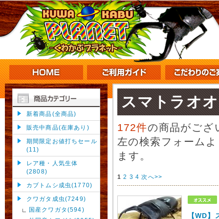
スマトラオオ
新着商品(全商品)
172件
の商品がござ
販売中商品(在庫あり)
左の検索フォームよ
期間限定お値打ちセール
(11)
ます。
レア種・人気生体
(2808)
1
2
3
4
次へ>>
カブトムシ成虫(1770)
クワガタ成虫(7249)
国産クワガタ(594)
【WD】