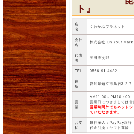
昆虫ショ
ト』
店
くわかぶプラネット
名
会社
株式会社 On Your Mark
名
代表
矢田洋次郎
者
TEL
0566-91-4482
住
愛知県知立市鳥居3-2-7
所
AM11:00～PM10：00
営
営業日につきましては営
業
営業時間外でもネットシ
ていただきます。
お支
銀行振込：PayPay銀行
払
代金引換：ヤマト運輸