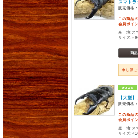
スマトラ
販売価格
この商品
会員ポイン
産 地:ス
サイズ:♂
申し訳
【大型】
販売価格
この商品
会員ポイン
産 地:ス
サイズ:♂