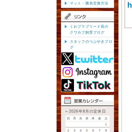
h
マット・菌糸交換方法
くわプラブリード長の
クワカブ飼育ブログ
スタッフのつぶやきブロ
グ
2026年8月の定休日
日
月
火
水
木
金
土
1
2
3
4
5
6
7
8