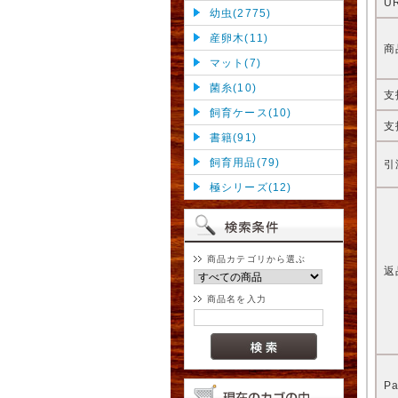
U
幼虫(2775)
産卵木(11)
商
マット(7)
菌糸(10)
支
飼育ケース(10)
支
書籍(91)
飼育用品(79)
引
極シリーズ(12)
商品カテゴリから選ぶ
返
商品名を入力
P