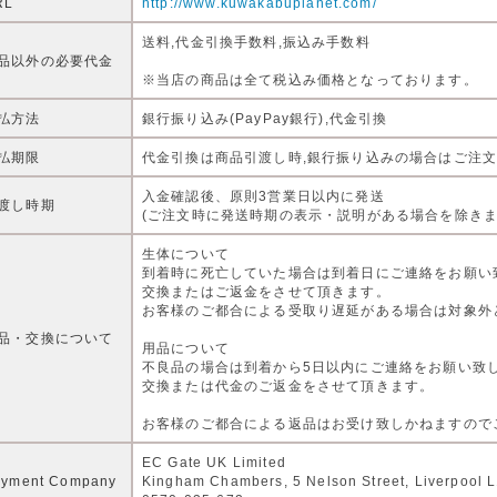
RL
http://www.kuwakabuplanet.com/
送料,代金引換手数料,振込み手数料
品以外の必要代金
※当店の商品は全て税込み価格となっております。
払方法
銀行振り込み(PayPay銀行),代金引換
払期限
代金引換は商品引渡し時,銀行振り込みの場合はご注文
入金確認後、原則3営業日以内に発送
渡し時期
(ご注文時に発送時期の表示・説明がある場合を除きま
生体について
到着時に死亡していた場合は到着日にご連絡をお願い
交換またはご返金をさせて頂きます。
お客様のご都合による受取り遅延がある場合は対象外
品・交換について
用品について
不良品の場合は到着から5日以内にご連絡をお願い致
交換または代金のご返金をさせて頂きます。
お客様のご都合による返品はお受け致しかねますので
EC Gate UK Limited
ayment Company
Kingham Chambers, 5 Nelson Street, Liverpool 