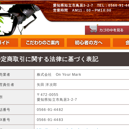
愛知県知立市鳥居3-2-7 TEL：0566-91-448
営業時間 AM11：00～PM10:00
特定商取引に関する法律に基づく表記
売業者
株式会社 On Your Mark
営責任者
矢田 洋次郎
〒472-0055
所
愛知県知立市鳥居3-2-7
話番号
0566-91-4482
AX番号
0566-91-4483