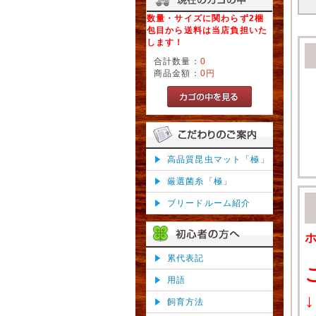
数量・サイズに関わらず2梱
包目から送料は当店負担いた
します！
合計数量：
0
商品金額：
0円
高品質昆虫マット「極」
厳選菌糸「極」
ブリードルーム紹介
累代表記
用語
↓
飼育方法