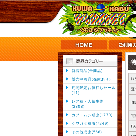
新着商品(全商品)
販
販売中商品(在庫あり)
期間限定お値打ちセール
運
(11)
レア種・人気生体
住
(2808)
カブトムシ成虫(1770)
電
クワガタ成虫(7249)
F
その他成虫(566)