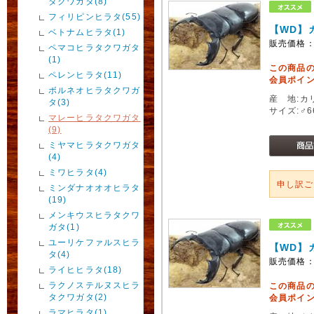
タクワガタ(8)
フィリピンヒラタ(55)
【WD】
ベトナムヒラタ(1)
販売価格
ペマコヒラタクワガタ
(1)
この商品
ペレンヒラタ(11)
会員ポイン
ボルネオヒラタクワガ
産 地:カ
タ(3)
サイズ:♂
マレーヒラタクワガタ
(9)
ミヤマヒラタクワガタ
(4)
ミワヒラタ(4)
申し訳
ミンダナオオオヒラタ
(19)
メンキウスヒラタクワ
ガタ(1)
ユーリケファルスヒラ
【WD】
タ(4)
販売価格
ライヒヒラタ(18)
ラクノステルヌスヒラ
この商品
タクワガタ(2)
会員ポイン
ラマヒラタ(1)