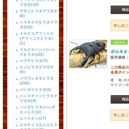
ワガタ(10)
デタニヒラタクワガタ
(6)
トラキクスヒラタクワ
申し訳
ガタ(3)
ドルクスアフィニス
(アフィニスヒラタ)
(1)
ドルクスハンシ(ハン
ボルネオ
スヒラタ)(22)
販売価格
パプアヒラタ(7)
ヒメヒラタクワガタ
この商品
(5)
会員ポイン
パラワンオオヒラタ
産 地:ボ
(109)
サイズ:♂
バンガイヒラタ(3)
ハンステインヒラタク
ワガタ(6)
バンダヒラタ(バンダ
エンシス)(1)
申し訳
ヒペリオン(17)
ヒルティコルニスヒラ