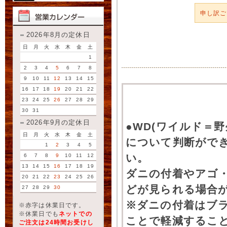
申し訳
2026年8月の定休日
日
月
火
水
木
金
土
1
2
3
4
5
6
7
8
9
10
11
12
13
14
15
16
17
18
19
20
21
22
23
24
25
26
27
28
29
30
31
2026年9月の定休日
●WD(ワイルド＝
日
月
火
水
木
金
土
について判断がで
1
2
3
4
5
い。
6
7
8
9
10
11
12
13
14
15
16
17
18
19
ダニの付着やアゴ
20
21
22
23
24
25
26
どが見られる場合
27
28
29
30
※ダニの付着はブ
※赤字は休業日です。
※休業日でも
ネットでの
ことで軽減するこ
ご注文は24時間お受けし