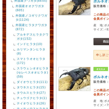
外国産クワガタ(6655)
ボルネオ
外国産オオクワガタ
販売価格
(605)
この商品
外国産ノコギリクワガ
会員ポイン
タ(1124)
外国産ヒラタクワガタ
産 地:ボ
(872)
サイズ:♂
アルキデスヒラタクワ
ガタ(152)
インドヒラタ(10)
カリマンタンヒラタ
(8)
申し訳
スマトラオオヒラタ
(172)
スラウェシオオヒラタ
(セレベスオオヒラタ)
(59)
ボルネオ
販売価格
ダイオウヒラタ(111)
タウネスヒラタ(15)
この商品
タウルスヒラタ(27)
会員ポイン
チュウゴクヒラタ(1)
産 地:ボ
テイオウヒラタ(26)
サイズ:♂
ティティウスヒラタク