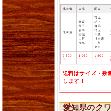
北海道
東北
関東
茨城
青森
栃木
秋田
群馬
岩手
埼玉
北海道
宮城
千葉
山形
神奈川
福島
山梨
東京
2,300
1,960
1,800
円
円
円
送料はサイズ・数
します！
愛知県のク