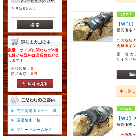
商品名を入力
【WF1
販売価格
この商品
会員ポイン
数量・サイズに関わらず2梱
産 地:カリ
包目から送料は当店負担いた
サイズ:♂
します！
合計数量：
0
商品金額：
0円
申し訳
高品質昆虫マット「極」
【WD】
厳選菌糸「極」
販売価格
ブリードルーム紹介
この商品