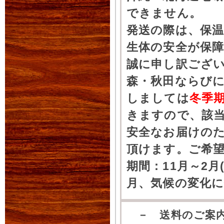
できません。
発送の際は、保
生体の安全が保
誠に申し訳ござ
森・秋田ならびに
しましては
冬季
きますので、該
安全なお届けの
頂けます。ご希
期間：11月～2月
月、気候の変化
－ 送料のご案