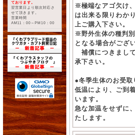
ております。
※極端なアゴ欠け
翌営業日より順次対応さ
せて頂きます。
は出来る限りわか
営業時間
AM11：00～PM10：00
上ご購入下さい。
※野外生体の種判別
となる場合がござ
補償につきまして
承下さい。
●冬季生体のお受取
低温により、ご到
います。
急な加温をせずに
たします。