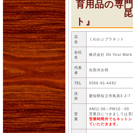
育用品の専
昆虫ショ
ト』
店
くわかぶプラネット
名
会社
株式会社 On Your Mark
名
代表
矢田洋次郎
者
TEL
0566-91-4482
住
愛知県知立市鳥居3-2-7
所
AM11:00～PM10：00
営
営業日につきましては営
業
営業時間外でもネットシ
ていただきます。