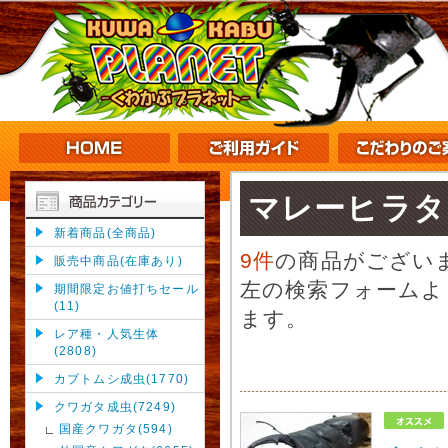
マレーヒラタ
新着商品(全商品)
9件
の商品がござい
販売中商品(在庫あり)
左の検索フォームよ
期間限定お値打ちセール
(11)
ます。
レア種・人気生体
(2808)
カブトムシ成虫(1770)
クワガタ成虫(7249)
国産クワガタ(594)