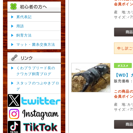
会員ポイン
産 地:カ
累代表記
サイズ:♂
用語
飼育方法
マット・菌糸交換方法
申し訳
くわプラブリード長の
クワカブ飼育ブログ
【WD】
販売価格
スタッフのつぶやきブロ
グ
この商品
会員ポイン
産 地:カ
サイズ:♂