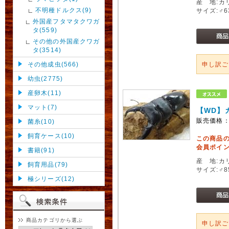
産 地:カ
不明種ドルクス(9)
サイズ:♂
外国産フタマタクワガ
タ(559)
その他の外国産クワガ
タ(3514)
その他成虫(566)
申し訳
幼虫(2775)
産卵木(11)
マット(7)
【WD】
販売価格
菌糸(10)
飼育ケース(10)
この商品
会員ポイン
書籍(91)
産 地:カ
飼育用品(79)
サイズ:♂
極シリーズ(12)
商品カテゴリから選ぶ
申し訳