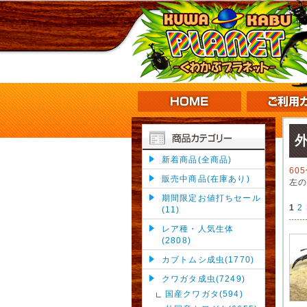
新着商品(全商品)
60
販売中商品(在庫あり)
左
期間限定お値打ちセール
1
2
(11)
レア種・人気生体
(2808)
カブトムシ成虫(1770)
クワガタ成虫(7249)
国産クワガタ(594)