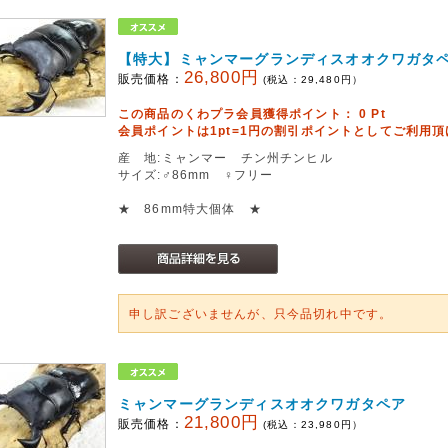
【特大】ミャンマーグランディスオオクワガタ
26,800円
販売価格：
(税込：
29,480
円）
この商品のくわプラ会員獲得ポイント：
0
Pt
会員ポイントは1pt=1円の割引ポイントとしてご利用
産 地:ミャンマー チン州チンヒル
サイズ:♂86mm ♀フリー
★ 86mm特大個体 ★
申し訳ございませんが、只今品切れ中です。
ミャンマーグランディスオオクワガタペア
21,800円
販売価格：
(税込：
23,980
円）