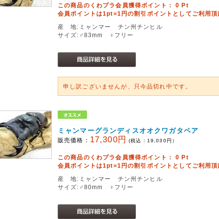
この商品のくわプラ会員獲得ポイント：
0
Pt
会員ポイントは1pt=1円の割引ポイントとしてご利用
産 地:ミャンマー チン州チンヒル
サイズ:♂83mm ♀フリー
申し訳ございませんが、只今品切れ中です。
ミャンマーグランディスオオクワガタペア
17,300円
販売価格：
(税込：
19,030
円）
この商品のくわプラ会員獲得ポイント：
0
Pt
会員ポイントは1pt=1円の割引ポイントとしてご利用
産 地:ミャンマー チン州チンヒル
サイズ:♂80mm ♀フリー