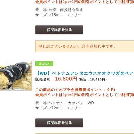
会員ポイントは1pt=1円の割引ポイントとしてご利用
産 地:台湾 南投縣合望山
サイズ:♂75mm ♀フリー
申し訳ございませんが、只今品切れ中です。
【WD】ベトナムアンタエウスオオクワガタペア
16,800円
販売価格：
(税込：
18,480
円）
この商品のくわプラ会員獲得ポイント：
0
Pt
会員ポイントは1pt=1円の割引ポイントとしてご利用
産 地:ベトナム カオバン WD
サイズ:♂72mm ♀フリー