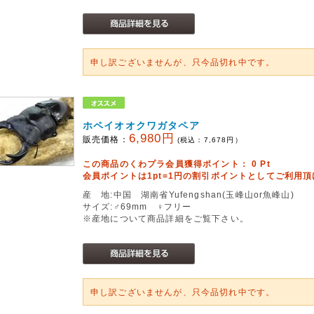
申し訳ございませんが、只今品切れ中です。
ホペイオオクワガタペア
6,980円
販売価格：
(税込：
7,678
円）
この商品のくわプラ会員獲得ポイント：
0
Pt
会員ポイントは1pt=1円の割引ポイントとしてご利用
産 地:中国 湖南省Yufengshan(玉峰山or魚峰山)
サイズ:♂69mm ♀フリー
※産地について商品詳細をご覧下さい。
申し訳ございませんが、只今品切れ中です。