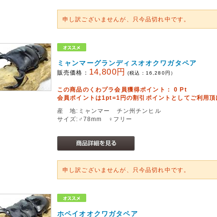
申し訳ございませんが、只今品切れ中です。
ミャンマーグランディスオオクワガタペア
14,800円
販売価格：
(税込：
16,280
円）
この商品のくわプラ会員獲得ポイント：
0
Pt
会員ポイントは1pt=1円の割引ポイントとしてご利用
産 地:ミャンマー チン州チンヒル
サイズ:♂78mm ♀フリー
申し訳ございませんが、只今品切れ中です。
ホペイオオクワガタペア