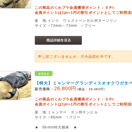
この商品のくわプラ会員獲得ポイント：
0
Pt
会員ポイントは1pt=1円の割引ポイントとしてご利用
産 地:インド ウェストベンガル州ダージリン
サイズ:♂72mm～73mm ♀フリー
申し訳ございませんが、只今品切れ中です。
【特大】ミャンマーグランディスオオクワガタ
26,800円
販売価格：
(税込：
29,480
円）
この商品のくわプラ会員獲得ポイント：
0
Pt
会員ポイントは1pt=1円の割引ポイントとしてご利用
産 地:ミャンマー チン州チンヒル
サイズ:♂86mm ♀フリー
★ 86mm特大個体 ★