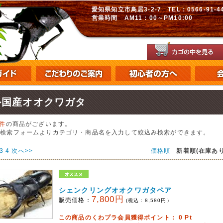
愛知県知立市鳥居3-2-7 TEL：0566-91-448
営業時間 AM11：00～PM10:00
外国産オオクワガタ
5件
の商品がございます。
の検索フォームよりカテゴリ・商品名を入力して絞込み検索ができます。
3
4
次へ>>
価格順
新着順(在庫あり
シェンクリングオオクワガタペア
7,800円
販売価格：
(税込：
8,580
円）
この商品のくわプラ会員獲得ポイント：
0
Pt