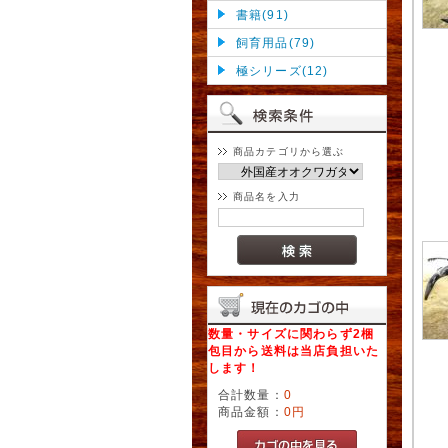
書籍(91)
飼育用品(79)
極シリーズ(12)
商品カテゴリから選ぶ
商品名を入力
数量・サイズに関わらず2梱
包目から送料は当店負担いた
します！
合計数量：
0
商品金額：
0円