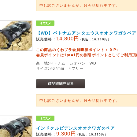
申し訳ございませんが、只今品切れ中です。
【WD】ベトナムアンタエウスオオクワガタペア
14,800円
販売価格：
(税込：
16,280
円）
この商品のくわプラ会員獲得ポイント：
0
Pt
会員ポイントは1pt=1円の割引ポイントとしてご利用
産 地:ベトナム カオバン WD
サイズ:♂67mm ♀フリー
申し訳ございませんが、只今品切れ中です。
インドクルビデンスオオクワガタペア
9,300円
販売価格：
(税込：
10,230
円）