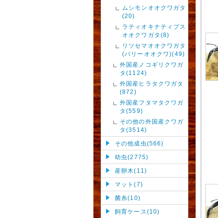
ムシモンオオクワガタ
(20)
ラティオキナティブス
オオクワガタ(8)
リツセマオオクワガタ
(パリーオオクワ)(49)
外国産ノコギリクワガ
タ(1124)
外国産ヒラタクワガタ
(872)
外国産フタマタクワガ
タ(559)
その他の外国産クワガ
タ(3514)
その他成虫(566)
幼虫(2775)
産卵木(11)
マット(7)
菌糸(10)
飼育ケース(10)