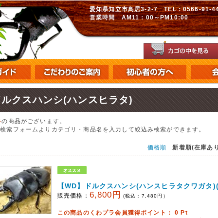
愛知県知立市鳥居3-2-7 TEL：0566-91-448
営業時間 AM11：00～PM10:00
ドルクスハンシ(ハンスヒラタ)
件
の商品がございます。
の検索フォームよりカテゴリ・商品名を入力して絞込み検索ができます。
価格順
新着順(在庫あり
【WD】ドルクスハンシ(ハンスヒラタクワガタ)(
6,800円
販売価格：
(税込：
7,480
円）
この商品のくわプラ会員獲得ポイント：
0
Pt