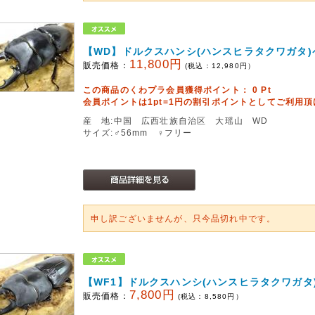
【WD】ドルクスハンシ(ハンスヒラタクワガタ)
11,800円
販売価格：
(税込：
12,980
円）
この商品のくわプラ会員獲得ポイント：
0
Pt
会員ポイントは1pt=1円の割引ポイントとしてご利用
産 地:中国 広西壮族自治区 大瑶山 WD
サイズ:♂56mm ♀フリー
申し訳ございませんが、只今品切れ中です。
【WF1】ドルクスハンシ(ハンスヒラタクワガタ
7,800円
販売価格：
(税込：
8,580
円）