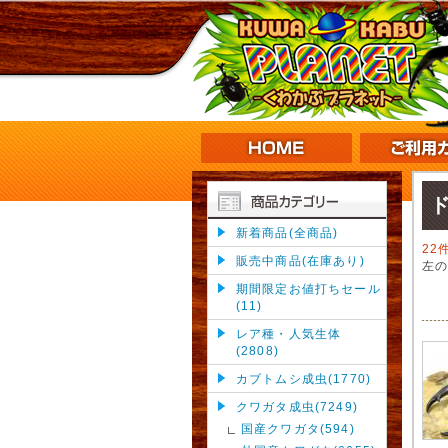
新着商品(全商品)
22
販売中商品(在庫あり)
左
期間限定お値打ちセール
(11)
レア種・人気生体
(2808)
カブトムシ成虫(1770)
クワガタ成虫(7249)
国産クワガタ(594)