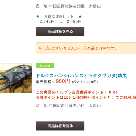
産 地:中国広西壮族自治区 大揺山
★ お得な3頭セット ★
2,940円 → 2,480円
申し訳ございませんが、只今品切れ中です。
ドルクスハンシ(ハンスヒラタクワガタ)幼虫
980円
販売価格：
(税込：
1,078
円）
この商品のくわプラ会員獲得ポイント：
0
Pt
会員ポイントは1pt=1円の割引ポイントとしてご利用
産 地:中国広西壮族自治区 大揺山