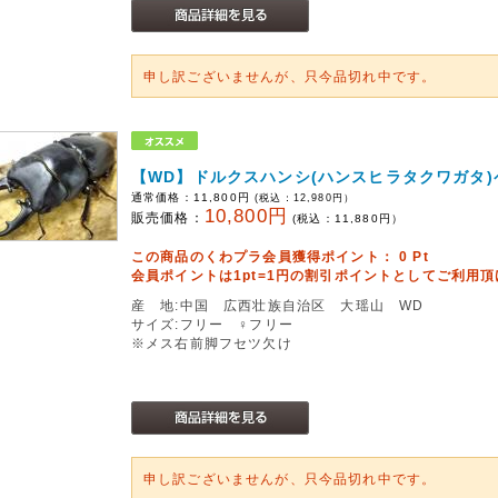
申し訳ございませんが、只今品切れ中です。
【WD】ドルクスハンシ(ハンスヒラタクワガタ)
通常価格：
11,800円
(税込：
12,980
円）
10,800円
販売価格：
(税込：
11,880
円）
この商品のくわプラ会員獲得ポイント：
0
Pt
会員ポイントは1pt=1円の割引ポイントとしてご利用
産 地:中国 広西壮族自治区 大瑶山 WD
サイズ:フリー ♀フリー
※メス右前脚フセツ欠け
申し訳ございませんが、只今品切れ中です。