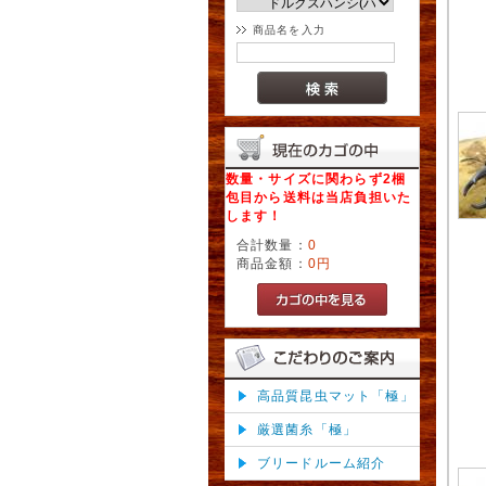
商品名を入力
数量・サイズに関わらず2梱
包目から送料は当店負担いた
します！
合計数量：
0
商品金額：
0円
高品質昆虫マット「極」
厳選菌糸「極」
ブリードルーム紹介