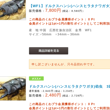
【WF1】ドルクスハンシ(ハンスヒラタクワガタ
7,800円
販売価格：
(税込：
8,580
円）
この商品のくわプラ会員獲得ポイント：
0
Pt
会員ポイントは1pt=1円の割引ポイントとしてご利用
産 地:中国 広西壮族自治区 金秀 WF1
サイズ:♂56mm ♀34mm～36mm
申し訳ございませんが、只今品切れ中です。
ドルクスハンシ(ハンスヒラタクワガタ)幼虫 3
通常価格：
2,940円
(税込：
3,234
円）
2,480円
販売価格：
(税込：
2,728
円）
この商品のくわプラ会員獲得ポイント：
0
Pt
会員ポイントは1pt=1円の割引ポイントとしてご利用