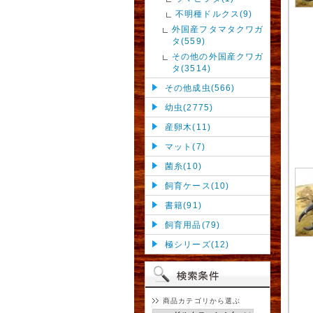
不明種ドルクス(9)
外国産フタマタクワガ
タ(559)
その他の外国産クワガ
タ(3514)
その他成虫(566)
幼虫(2775)
産卵木(11)
マット(7)
菌糸(10)
飼育ケース(10)
書籍(91)
飼育用品(79)
極シリーズ(12)
商品カテゴリから選ぶ