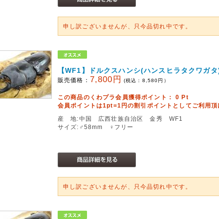
申し訳ございませんが、只今品切れ中です。
【WF1】ドルクスハンシ(ハンスヒラタクワガタ
7,800円
販売価格：
(税込：
8,580
円）
この商品のくわプラ会員獲得ポイント：
0
Pt
会員ポイントは1pt=1円の割引ポイントとしてご利用
産 地:中国 広西壮族自治区 金秀 WF1
サイズ:♂58mm ♀フリー
申し訳ございませんが、只今品切れ中です。