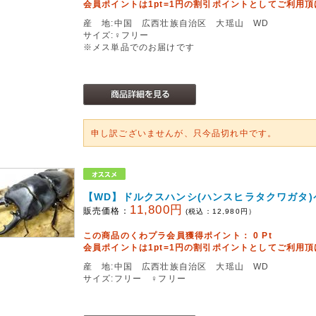
会員ポイントは1pt=1円の割引ポイントとしてご利用
産 地:中国 広西壮族自治区 大瑶山 WD
サイズ:♀フリー
※メス単品でのお届けです
申し訳ございませんが、只今品切れ中です。
【WD】ドルクスハンシ(ハンスヒラタクワガタ)
11,800円
販売価格：
(税込：
12,980
円）
この商品のくわプラ会員獲得ポイント：
0
Pt
会員ポイントは1pt=1円の割引ポイントとしてご利用
産 地:中国 広西壮族自治区 大瑶山 WD
サイズ:フリー ♀フリー