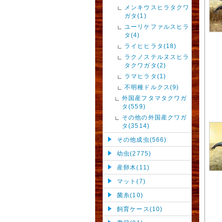
メンキウスヒラタクワ
ガタ(1)
ユーリケファルスヒラ
タ(4)
ライヒヒラタ(18)
ラクノステルヌスヒラ
タクワガタ(2)
ラマヒラタ(1)
不明種ドルクス(9)
外国産フタマタクワガ
タ(559)
その他の外国産クワガ
タ(3514)
その他成虫(566)
幼虫(2775)
産卵木(11)
マット(7)
菌糸(10)
飼育ケース(10)