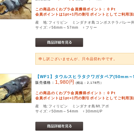
この商品のくわプラ会員獲得ポイント：
0
Pt
会員ポイントは1pt=1円の割引ポイントとしてご利用
産 地:フィリピン ミンダナオ島コンポステラバレー
サイズ:♂56mm～57mm ♀フリー
申し訳ございませんが、只今品切れ中です。
【WF1】タウルスヒラタクワガタペア(50mm～5
1,980円
販売価格：
(税込：
2,178
円）
この商品のくわプラ会員獲得ポイント：
0
Pt
会員ポイントは1pt=1円の割引ポイントとしてご利用
産 地:フィリピン ミンダナオ島Mt.アポ
サイズ:♂50mm～54mm ♀30mmUP