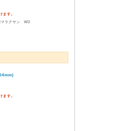
頂けます。
州マラグサン WD
4mm)
頂けます。