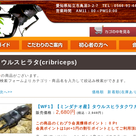
愛知県知立市鳥居3-2-7 TEL：0566-91-448
営業時間 AM11：00～PM10:00
ウルスヒラタ(cribriceps)
件
の商品がございます。
の検索フォームよりカテゴリ・商品名を入力して絞込み検索ができます。
次へ>>
価格順
新着順(在庫あり
【WF1】【ミンダナオ産】タウルスヒラタクワガタ(c
2,680円
販売価格：
(税込：
2,948
円）
この商品のくわプラ会員獲得ポイント：
0
Pt
会員ポイントは1pt=1円の割引ポイントとしてご利用