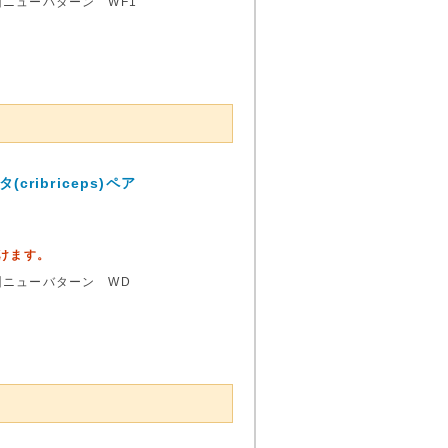
ニューバターン WF1
ibriceps)ペア
頂けます。
州ニューバターン WD