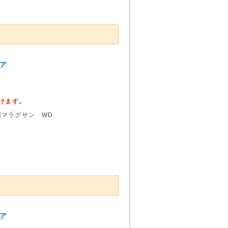
ペア
頂けます。
州マラグサン WD
ペア