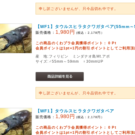
申し訳ございませんが、只今品切れ中です。
【WF1】タウルスヒラタクワガタペア(55mm～5
1,980円
販売価格：
(税込：
2,178
円）
この商品のくわプラ会員獲得ポイント：
0
Pt
会員ポイントは1pt=1円の割引ポイントとしてご利用
産 地:フィリピン ミンダナオ島Mt.アポ
サイズ:♂55mm～59mm ♀30mmUP
申し訳ございませんが、只今品切れ中です。
【WF1】タウルスヒラタクワガタペア
1,980円
販売価格：
(税込：
2,178
円）
この商品のくわプラ会員獲得ポイント：
0
Pt
会員ポイントは1pt=1円の割引ポイントとしてご利用