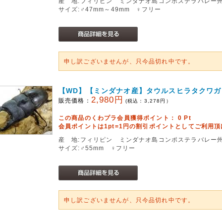
産 地:フィリピン ミンダナオ島コンポステラバレー州
サイズ:♂47mm～49mm ♀フリー
申し訳ございませんが、只今品切れ中です。
【WD】【ミンダナオ産】タウルスヒラタクワガタ(cr
2,980円
販売価格：
(税込：
3,278
円）
この商品のくわプラ会員獲得ポイント：
0
Pt
会員ポイントは1pt=1円の割引ポイントとしてご利用
産 地:フィリピン ミンダナオ島コンポステラバレー
サイズ:♂55mm ♀フリー
申し訳ございませんが、只今品切れ中です。