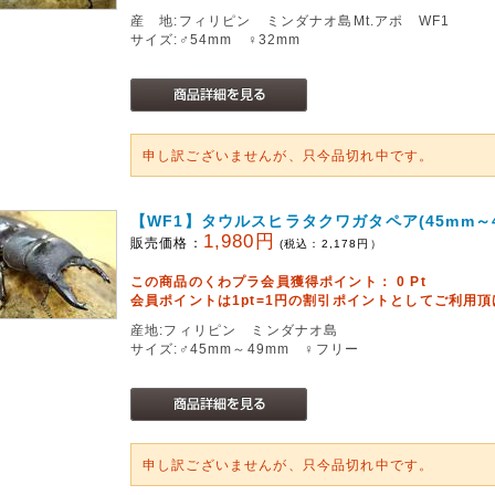
産 地:フィリピン ミンダナオ島Mt.アポ WF1
サイズ:♂54mm ♀32mm
申し訳ございませんが、只今品切れ中です。
【WF1】タウルスヒラタクワガタペア(45mm～4
1,980円
販売価格：
(税込：
2,178
円）
この商品のくわプラ会員獲得ポイント：
0
Pt
会員ポイントは1pt=1円の割引ポイントとしてご利用
産地:フィリピン ミンダナオ島
サイズ:♂45mm～49mm ♀フリー
申し訳ございませんが、只今品切れ中です。