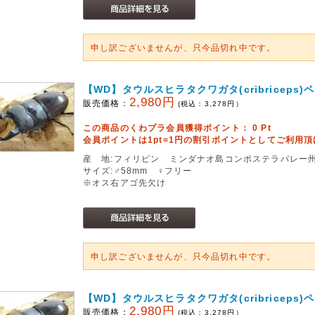
申し訳ございませんが、只今品切れ中です。
【WD】タウルスヒラタクワガタ(cribriceps)
2,980円
販売価格：
(税込：
3,278
円）
この商品のくわプラ会員獲得ポイント：
0
Pt
会員ポイントは1pt=1円の割引ポイントとしてご利用
産 地:フィリピン ミンダナオ島コンポステラバレー
サイズ:♂58mm ♀フリー
※オス右アゴ先欠け
申し訳ございませんが、只今品切れ中です。
【WD】タウルスヒラタクワガタ(cribriceps)
2,980円
販売価格：
(税込：
3,278
円）