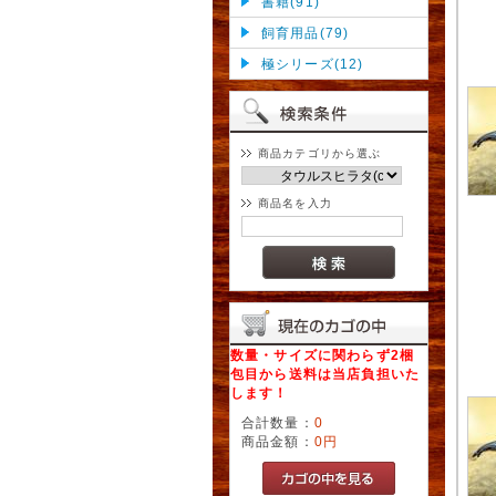
書籍(91)
飼育用品(79)
極シリーズ(12)
商品カテゴリから選ぶ
商品名を入力
数量・サイズに関わらず2梱
包目から送料は当店負担いた
します！
合計数量：
0
商品金額：
0円