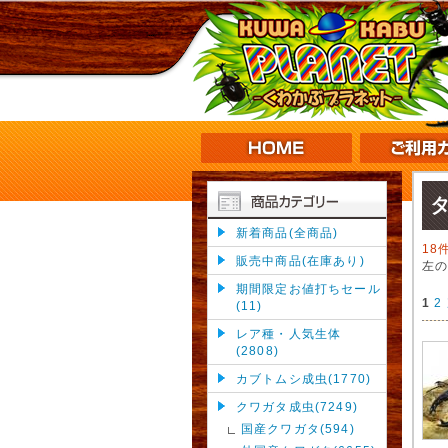
タ
新着商品(全商品)
18
販売中商品(在庫あり)
左
期間限定お値打ちセール
1
2
(11)
レア種・人気生体
(2808)
カブトムシ成虫(1770)
クワガタ成虫(7249)
国産クワガタ(594)