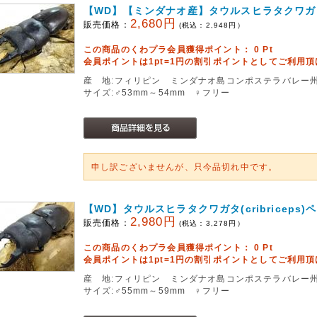
【WD】【ミンダナオ産】タウルスヒラタクワガタ(cr
2,680円
販売価格：
(税込：
2,948
円）
この商品のくわプラ会員獲得ポイント：
0
Pt
会員ポイントは1pt=1円の割引ポイントとしてご利用
産 地:フィリピン ミンダナオ島コンポステラバレー
サイズ:♂53mm～54mm ♀フリー
申し訳ございませんが、只今品切れ中です。
【WD】タウルスヒラタクワガタ(cribriceps)
2,980円
販売価格：
(税込：
3,278
円）
この商品のくわプラ会員獲得ポイント：
0
Pt
会員ポイントは1pt=1円の割引ポイントとしてご利用
産 地:フィリピン ミンダナオ島コンポステラバレー
サイズ:♂55mm～59mm ♀フリー