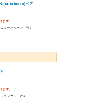
ibriceps)ペア
頂けます。
州ニューバターン WD
ペア
頂けます。
州マラグサン WD