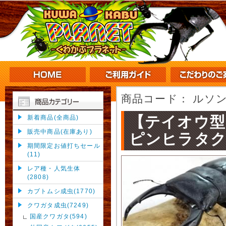
商品コード：
ルソン
【テイオウ型
新着商品(全商品)
販売中商品(在庫あり)
ピンヒラタク
期間限定お値打ちセール
(11)
レア種・人気生体
(2808)
カブトムシ成虫(1770)
クワガタ成虫(7249)
国産クワガタ(594)