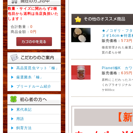
数量・サイズに関わらず2梱
包目から送料は当店負担いた
します！
合計数量：
0
★ノコギリ・フタ
商品金額：
0円
ヌギ14cm★特選
販売価格：
573円
徹底管理された厳選
質の柔らか材
高品質昆虫マット「極」
Planet極K カ
販売価格：
635円
厳選菌糸「極」
原料にこだわったス
くわプラオリジナル
ブリードルーム紹介
ケ800cc
累代表記
【
用語
飼育方法