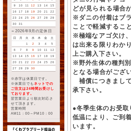
9
10
11
12
13
14
15
どが見られる場合
16
17
18
19
20
21
22
※ダニの付着はブ
23
24
25
26
27
28
29
30
31
ことで軽減するこ
2026年9月の定休日
※極端なアゴ欠け
日
月
火
水
木
金
土
は出来る限りわか
1
2
3
4
5
6
7
8
9
10
11
12
上ご購入下さい。
13
14
15
16
17
18
19
※野外生体の種判別
20
21
22
23
24
25
26
27
28
29
30
となる場合がござ
※赤字は休業日です。
補償につきまして
※休業日でも
ネットでの
ご注文は24時間お受けし
承下さい。
ております。
翌営業日より順次対応さ
せて頂きます。
●冬季生体のお受取
営業時間
AM11：00～PM10：00
低温により、ご到
います。