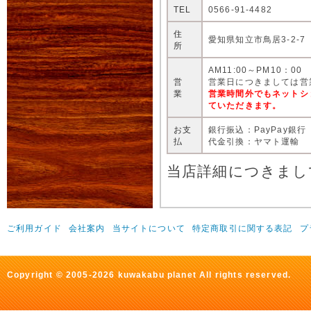
TEL
0566-91-4482
住
愛知県知立市鳥居3-2-7
所
AM11:00～PM10：00
営
営業日につきましては営
業
営業時間外でもネットシ
ていただきます。
お支
銀行振込：PayPay銀行
払
代金引換：ヤマト運輸
当店詳細につきまし
ご利用ガイド
会社案内
当サイトについて
特定商取引に関する表記
プ
Copyright © 2005-2026 kuwakabu planet All rights reserved.