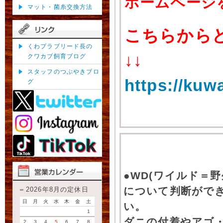
ホームページ
マット・菌糸交換方法
こちらから
くわプラブリード長の
↓↓
クワカブ飼育ブログ
スタッフのつぶやきブロ
https://kuw
グ
●WD(ワイルド＝
について判断がで
2026年8月の定休日
日
月
火
水
木
金
土
い。
1
ダニの付着やアゴ
2
3
4
5
6
7
8