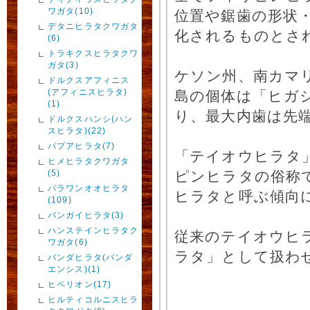
ワガタ(10)
位置や鋸歯の形状
デタニヒラタクワガタ
化されるものとさ
(6)
トラキクスヒラタクワ
ガタ(3)
ケソン州、南カマ
ドルクスアフィニス
(アフィニスヒラタ)
島の個体は「ヒガ
(1)
り、最大内歯は先
ドルクスハンシ(ハン
スヒラタ)(22)
パプアヒラタ(7)
「テイオウヒラタ
ヒメヒラタクワガタ
(5)
ピンヒラタの俗称
パラワンオオヒラタ
ヒラタと呼ぶ傾向
(109)
バンガイヒラタ(3)
ハンステインヒラタク
従来のテイオウヒ
ワガタ(6)
ラタ」として扱わ
バンダヒラタ(バンダ
エンシス)(1)
ヒペリオン(17)
ヒルティコルニスヒラ