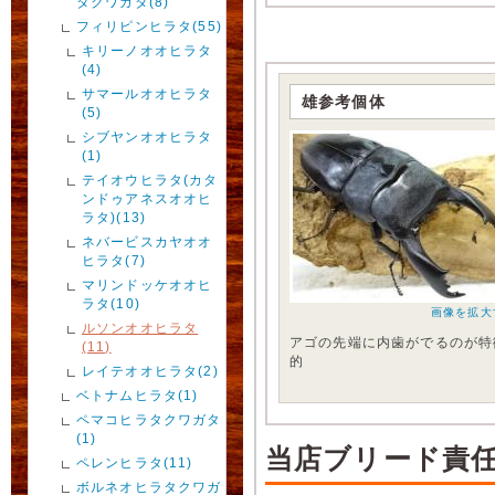
タクワガタ(8)
フィリピンヒラタ(55)
キリーノオオヒラタ
(4)
サマールオオヒラタ
雄参考個体
(5)
シブヤンオオヒラタ
(1)
テイオウヒラタ(カタ
ンドゥアネスオオヒ
ラタ)(13)
ネバービスカヤオオ
ヒラタ(7)
マリンドッケオオヒ
ラタ(10)
画像を拡大
ルソンオオヒラタ
アゴの先端に内歯がでるのが特
(11)
的
レイテオオヒラタ(2)
ベトナムヒラタ(1)
ペマコヒラタクワガタ
(1)
当店ブリード責
ペレンヒラタ(11)
ボルネオヒラタクワガ