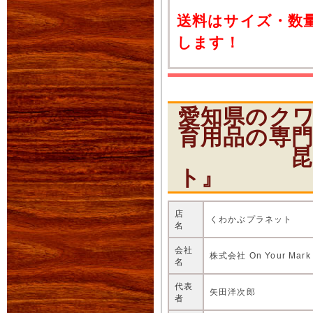
送料はサイズ・数
します！
愛知県のク
育用品の専
昆虫ショ
ト』
店
くわかぶプラネット
名
会社
株式会社 On Your Mark
名
代表
矢田洋次郎
者