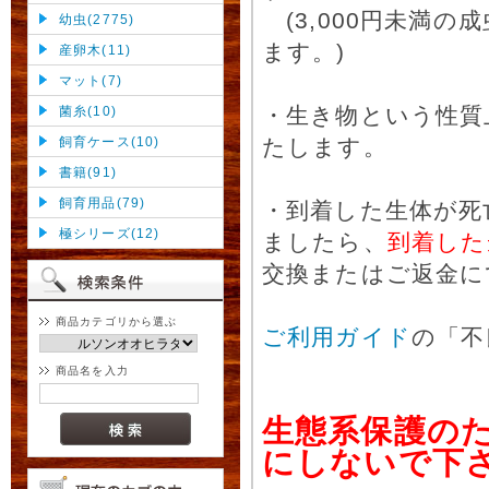
(3,000円未満
幼虫(2775)
ます。)
産卵木(11)
マット(7)
・生き物という性質
菌糸(10)
飼育ケース(10)
たします。
書籍(91)
飼育用品(79)
・到着した生体が死
極シリーズ(12)
ましたら、
到着した
交換またはご返金に
商品カテゴリから選ぶ
ご利用ガイド
の「不
商品名を入力
生態系保護の
にしないで下