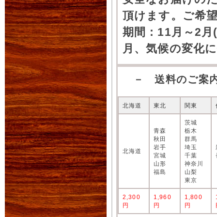
頂けます。ご希
期間：11月～2月
月、気候の変化
－ 送料のご案
北海道
東北
関東
茨城
青森
栃木
秋田
群馬
岩手
埼玉
北海道
宮城
千葉
山形
神奈川
福島
山梨
東京
2,300
1,960
1,800
円
円
円