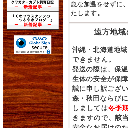
急な加温をせずに
たします。
遠方地域
沖縄・北海道地
できません。
発送の際は、保
生体の安全が保
誠に申し訳ござ
森・秋田ならびに
しましては
冬季
きますので、該
安全なお届けの