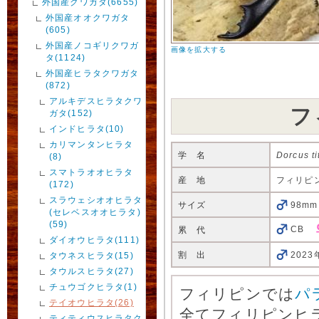
外国産クワガタ(6655)
外国産オオクワガタ
(605)
外国産ノコギリクワガ
画像を拡大する
タ(1124)
外国産ヒラタクワガタ
(872)
アルキデスヒラタクワ
フ
ガタ(152)
インドヒラタ(10)
カリマンタンヒラタ
学 名
Dorcus ti
(8)
スマトラオオヒラタ
産 地
フィリピ
(172)
スラウェシオオヒラタ
サイズ
98mm
(セレベスオオヒラタ)
(59)
CB
累 代
ダイオウヒラタ(111)
割 出
2023
タウネスヒラタ(15)
タウルスヒラタ(27)
チュウゴクヒラタ(1)
フィリピンでは
パ
テイオウヒラタ(26)
全てフィリピンヒラ
ティティウスヒラタク