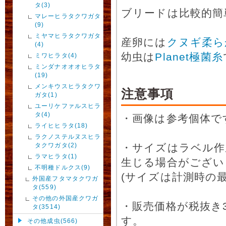
タ(3)
ブリードは比較的簡
マレーヒラタクワガタ
(9)
ミヤマヒラタクワガタ
産卵には
クヌギ柔ら
(4)
幼虫は
Planet極菌糸
ミワヒラタ(4)
ミンダナオオオヒラタ
(19)
メンキウスヒラタクワ
注意事項
ガタ(1)
ユーリケファルスヒラ
タ(4)
・画像は参考個体で
ライヒヒラタ(18)
ラクノステルヌスヒラ
タクワガタ(2)
・サイズはラベル作
ラマヒラタ(1)
生じる場合がござい
不明種ドルクス(9)
(サイズは計測時の最
外国産フタマタクワガ
タ(559)
その他の外国産クワガ
・販売価格が税抜き
タ(3514)
す。
その他成虫(566)