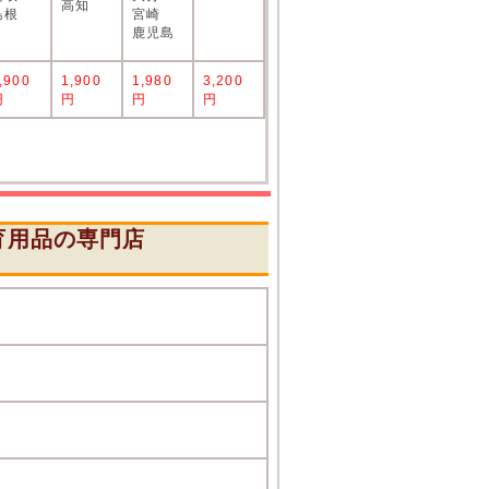
高知
島根
宮崎
鹿児島
,900
1,900
1,980
3,200
円
円
円
円
育用品の専門店
』