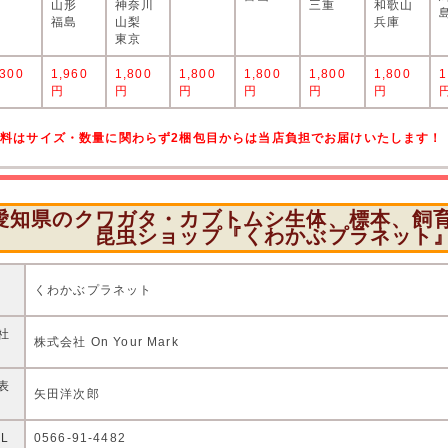
山形
神奈川
三重
和歌山
福島
山梨
兵庫
東京
,300
1,960
1,800
1,800
1,800
1,800
1,800
1
円
円
円
円
円
円
円
送料はサイズ・数量に関わらず2梱包目からは当店負担でお届けいたします！
愛知県のクワガタ・カブトムシ生体、標本、飼
昆虫ショップ『くわかぶプラネット
店
くわかぶプラネット
社
株式会社 On Your Mark
表
矢田洋次郎
EL
0566-91-4482