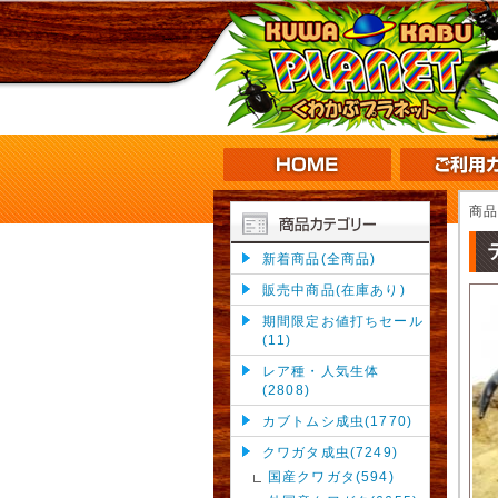
商
新着商品(全商品)
販売中商品(在庫あり)
期間限定お値打ちセール
(11)
レア種・人気生体
(2808)
カブトムシ成虫(1770)
クワガタ成虫(7249)
国産クワガタ(594)