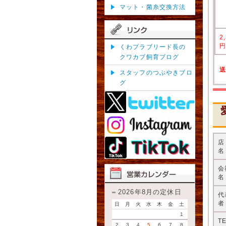
マット・菌糸交換方法
2
くわプラブリード長の
クワカブ飼育ブログ
スタッフのつぶやきブロ
グ
名
会
名
2026年8月の定休日
代
者
日
月
火
水
木
金
土
1
T
2
3
4
5
6
7
8