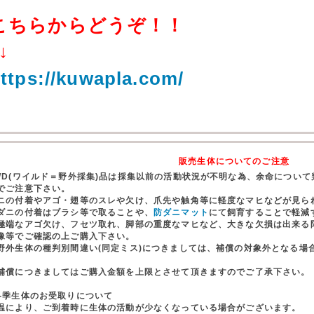
こちらからどうぞ！！
↓
ttps://kuwapla.com/
販売生体についてのご注意
WD(ワイルド＝野外採集)品は採集以前の活動状況が不明な為、余命につい
でご注意下さい。
ニの付着やアゴ・翅等のスレや欠け、爪先や触角等に軽度なマヒなどが見ら
ダニの付着はブラシ等で取ることや、
防ダニマット
にて飼育することで軽減
極端なアゴ欠け、フセツ取れ、脚部の重度なマヒなど、大きな欠損は出来る
像等でご確認の上ご購入下さい。
野外生体の種判別間違い(同定ミス)につきましては、補償の対象外となる場
。
償につきましてはご購入金額を上限とさせて頂きますのでご了承下さい。
冬季生体のお受取りについて
温により、ご到着時に生体の活動が少なくなっている場合がございます。