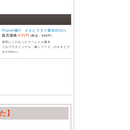
Planet極H オオヒラタケ菌糸800cc
販売価格:
635円
(税込：698円）
原料にこだわったスペシャル菌糸
くわプラオリジナル「極シリーズ」のオオヒラ
タケ800cc
た】