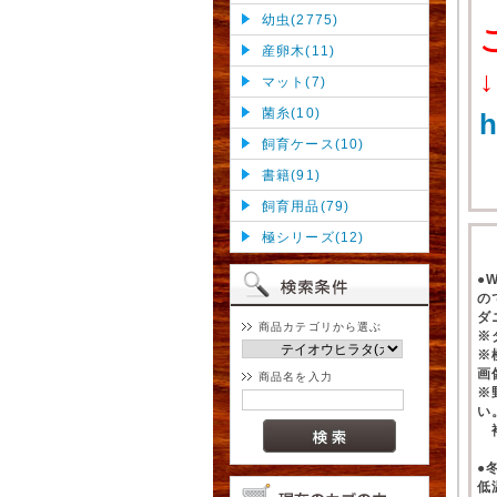
幼虫(2775)
産卵木(11)
↓
マット(7)
菌糸(10)
h
飼育ケース(10)
書籍(91)
飼育用品(79)
極シリーズ(12)
●
の
ダ
商品カテゴリから選ぶ
※
※
画
商品名を入力
※
い
補
●
低