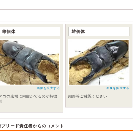
雄個体
雄個体
画像を拡大する
画像を拡大する
アゴの先端に内歯がでるのが特徴
細部等ご確認ください
的
店ブリード責任者からのコメント