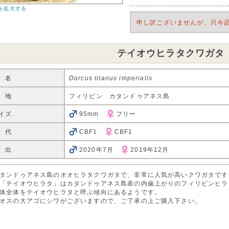
を拡大する
申し訳ございませんが、只今
テイオウヒラタクワガタ
 名
Dorcus titanus imperialis
 地
フィリピン カタンドゥアネス島
イズ
95mm
フリー
 代
CBF1
CBF1
 出
2020年7月
2019年12月
タンドゥアネス島のオオヒラタクワガタで、非常に人気が高いクワガタです
「テイオウヒラタ」はカタンドゥアネス島産の内歯上がりのフィリピンヒラ
体全体をテイオウヒラタと呼ぶ傾向にあるようです。
オスの大アゴにシワがございますので、ご了承の上ご購入下さい。