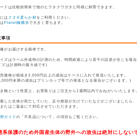
リードは比較的簡単で他のヒラタクワガタと同様に飼育できます。
卵には
クヌギ柔らか材
をご利用ください。
虫は
Planet極菌糸
で大きく育ちます。
意事項
画像がお届けする個体です。
サイズはラベル作成時の計測のため、時間経過により若干の誤差が生じる場合
イズは計測時の最大値です)
売価格が税抜き3,000円以上の成虫はケースに入れて発送いたします。
,000円未満の成虫はプリンカップ等での発送となる場合がございます。)
生き物という性質上、お受取りはご注文から1週間以内でおねがいいたします
到着した生体が死亡していた、足や跗節が欠けていたなどがございましたら、
換またはご返金にて対応させていただきます。
利用ガイド
の「不良品について」の項目もご覧ください。
態系保護のため外国産生体の野外への放虫は絶対にしない