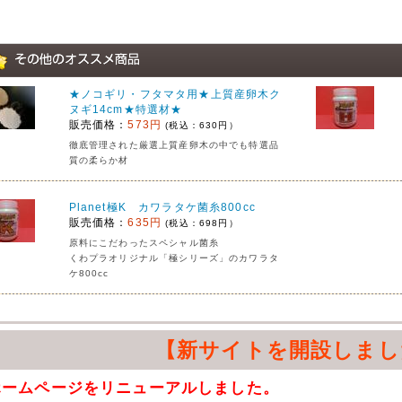
★ノコギリ・フタマタ用★上質産卵木ク
ヌギ14cm★特選材★
販売価格：
573円
(税込：630円）
徹底管理された厳選上質産卵木の中でも特選品
質の柔らか材
Planet極K カワラタケ菌糸800cc
販売価格：
635円
(税込：698円）
原料にこだわったスペシャル菌糸
くわプラオリジナル「極シリーズ」のカワラタ
ケ800cc
【新サイトを開設しまし
ホームページをリニューアルしました。