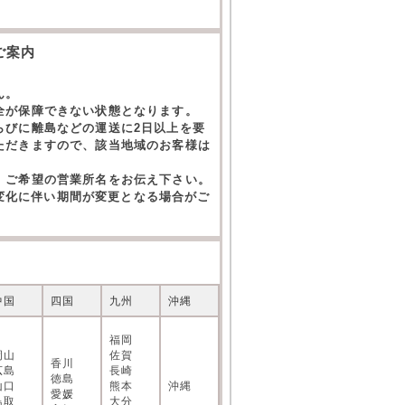
。
ご案内
ん。
全が保障できない状態となります。
らびに離島などの運送に2日以上を要
ただきますので、該当地域のお客様は
。ご希望の営業所名をお伝え下さい。
の変化に伴い期間が変更となる場合がご
中国
四国
九州
沖縄
福岡
岡山
佐賀
香川
広島
長崎
徳島
山口
熊本
沖縄
愛媛
鳥取
大分