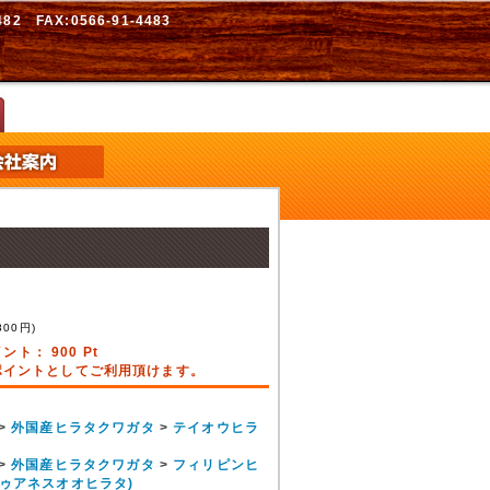
2 FAX:0566-91-4483
800
円)
イント：
900
Pt
引ポイントとしてご利用頂けます。
>
外国産ヒラタクワガタ
>
テイオウヒラ
>
外国産ヒラタクワガタ
>
フィリピンヒ
ゥアネスオオヒラタ)