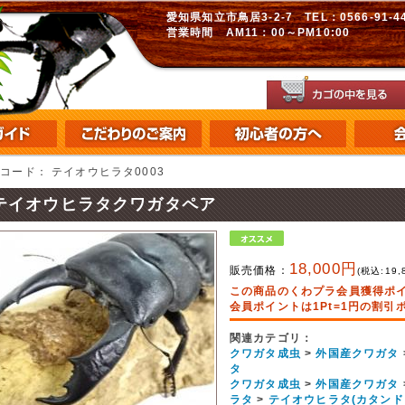
愛知県知立市鳥居3-2-7 TEL：0566-91-448
営業時間 AM11：00～PM10:00
品コード：
テイオウヒラタ0003
テイオウヒラタクワガタペア
18,000円
販売価格：
(税込:
19,
この商品のくわプラ会員獲得ポ
会員ポイントは1Pt=1円の割
関連カテゴリ：
クワガタ成虫
>
外国産クワガタ
タ
クワガタ成虫
>
外国産クワガタ
ラタ
>
テイオウヒラタ(カタンド