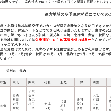
な加温をせずに、室内常温でゆっくりと暖めて頂くと活動を再開いたします
遠方地域の冬季生体発送についての
沖縄・北海道地域は航空便でのカイロが指定危険物となり使用できませ
発送の際は、保温シートなどでできる限り保護いたしますが、生体の安
誠に申し訳ございませんが沖縄・鹿児島・宮崎・北海道・青森・秋田な
する地域に関しましては
冬季期間中の生体死着補償の対象外
とさせてい
どうかご了承下さい。
安全なお届けのために、最寄のヤマト運輸営業所止めもご利用頂けます
期間：11月～2月(青森・秋田は10月～3月、北海道は9月～5月、気候
ざいます）
－ 送料のご案内 －
北海道
東北
関東
信越
北陸
中部
関西
茨城
青森
栃木
大阪
秋田
群馬
静岡
京都
福井
岩手
埼玉
新潟
愛知
滋賀
北海道
石川
宮城
千葉
長野
岐阜
奈良
富山