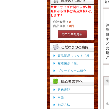
急
数量・サイズに関わらず2梱
包目から送料は当店負担いた
します！
合計数量：
0
商品金額：
0円
高品質昆虫マット「極」
厳選菌糸「極」
ブリードルーム紹介
累代表記
用語
飼育方法