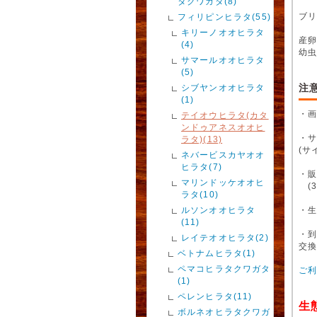
タクワガタ(8)
ブ
フィリピンヒラタ(55)
キリーノオオヒラタ
産
(4)
幼
サマールオオヒラタ
(5)
注
シブヤンオオヒラタ
(1)
・
テイオウヒラタ(カタ
ンドゥアネスオオヒ
・
ラタ)(13)
(サ
ネバービスカヤオオ
ヒラタ(7)
・販
マリンドッケオオヒ
(3
ラタ(10)
ルソンオオヒラタ
・
(11)
・
レイテオオヒラタ(2)
交
ベトナムヒラタ(1)
ペマコヒラタクワガタ
ご
(1)
ペレンヒラタ(11)
生
ボルネオヒラタクワガ