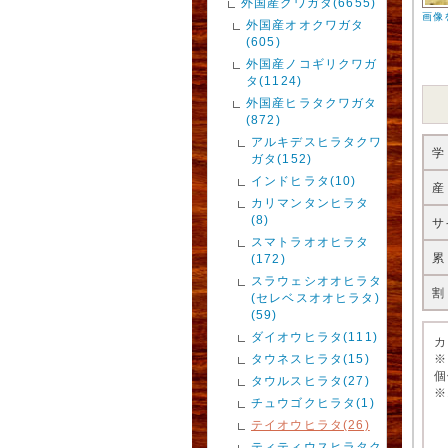
外国産クワガタ(6655)
画像
外国産オオクワガタ
(605)
外国産ノコギリクワガ
タ(1124)
外国産ヒラタクワガタ
(872)
アルキデスヒラタクワ
学
ガタ(152)
インドヒラタ(10)
産
カリマンタンヒラタ
(8)
サ
スマトラオオヒラタ
累
(172)
スラウェシオオヒラタ
割
(セレベスオオヒラタ)
(59)
ダイオウヒラタ(111)
カ
タウネスヒラタ(15)
※
個
タウルスヒラタ(27)
※
チュウゴクヒラタ(1)
テイオウヒラタ(26)
ティティウスヒラタク