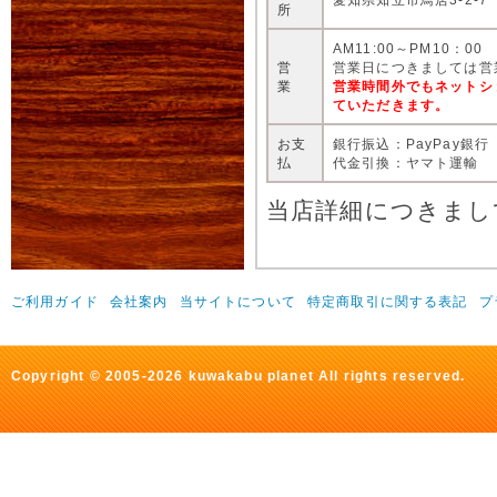
所
AM11:00～PM10：00
営
営業日につきましては営
業
営業時間外でもネットシ
ていただきます。
お支
銀行振込：PayPay銀行
払
代金引換：ヤマト運輸
当店詳細につきまし
ご利用ガイド
会社案内
当サイトについて
特定商取引に関する表記
プ
Copyright © 2005-2026 kuwakabu planet All rights reserved.