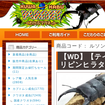
商品コード：
ルソン
【WD】【テ
新着商品(全商品)
販売中商品(在庫あり)
リピンヒラタ
期間限定お値打ちセール
(11)
レア種・人気生体
(2808)
カブトムシ成虫(1770)
クワガタ成虫(7249)
国産クワガタ(594)