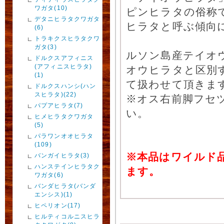
ワガタ(10)
ピンヒラタの俗称
デタニヒラタクワガタ
ヒラタと呼ぶ傾向
(6)
トラキクスヒラタクワ
ガタ(3)
ルソン島産テイオ
ドルクスアフィニス
(アフィニスヒラタ)
オウヒラタと区別
(1)
て扱わせて頂きま
ドルクスハンシ(ハン
スヒラタ)(22)
※オス右前脚フセ
パプアヒラタ(7)
い。
ヒメヒラタクワガタ
(5)
パラワンオオヒラタ
(109)
※本品はワイルド
バンガイヒラタ(3)
ハンステインヒラタク
ます。
ワガタ(6)
バンダヒラタ(バンダ
エンシス)(1)
ヒペリオン(17)
ヒルティコルニスヒラ