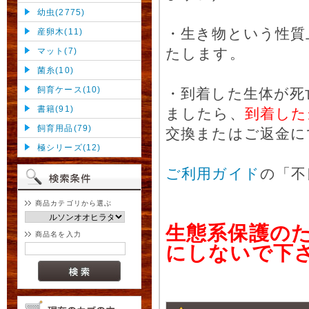
幼虫(2775)
・生き物という性質
産卵木(11)
たします。
マット(7)
菌糸(10)
飼育ケース(10)
・到着した生体が死
書籍(91)
ましたら、
到着した
飼育用品(79)
交換またはご返金に
極シリーズ(12)
ご利用ガイド
の「不
商品カテゴリから選ぶ
生態系保護の
商品名を入力
にしないで下