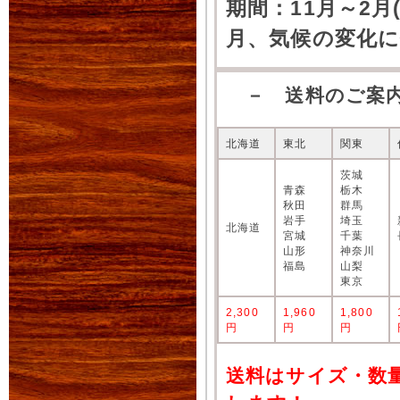
期間：11月～2月
月、気候の変化
－ 送料のご案
北海道
東北
関東
茨城
青森
栃木
秋田
群馬
岩手
埼玉
北海道
宮城
千葉
山形
神奈川
福島
山梨
東京
2,300
1,960
1,800
円
円
円
送料はサイズ・数