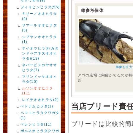
タクワガタ(8)
フィリピンヒラタ(55)
雄参考個体
キリーノオオヒラタ
(4)
サマールオオヒラタ
(5)
シブヤンオオヒラタ
(1)
テイオウヒラタ(カタ
ンドゥアネスオオヒ
ラタ)(13)
ネバービスカヤオオ
画像を拡大
ヒラタ(7)
アゴの先端に内歯がでるのが特
マリンドッケオオヒ
的
ラタ(10)
ルソンオオヒラタ
(11)
レイテオオヒラタ(2)
当店ブリード責
ベトナムヒラタ(1)
ペマコヒラタクワガタ
(1)
ブリードは比較的簡
ペレンヒラタ(11)
ボルネオヒラタクワガ