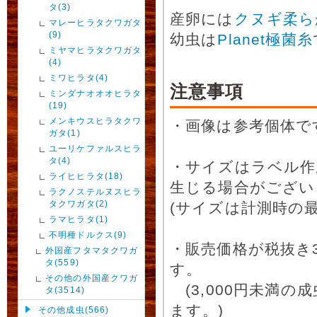
タ(3)
産卵には
クヌギ柔ら
マレーヒラタクワガタ
(9)
幼虫は
Planet極菌糸
ミヤマヒラタクワガタ
(4)
ミワヒラタ(4)
注意事項
ミンダナオオオヒラタ
(19)
メンキウスヒラタクワ
・画像は参考個体で
ガタ(1)
ユーリケファルスヒラ
タ(4)
・サイズはラベル作
ライヒヒラタ(18)
生じる場合がござい
ラクノステルヌスヒラ
タクワガタ(2)
(サイズは計測時の最
ラマヒラタ(1)
不明種ドルクス(9)
・販売価格が税抜き
外国産フタマタクワガ
タ(559)
す。
その他の外国産クワガ
(3,000円未満
タ(3514)
ます。)
その他成虫(566)