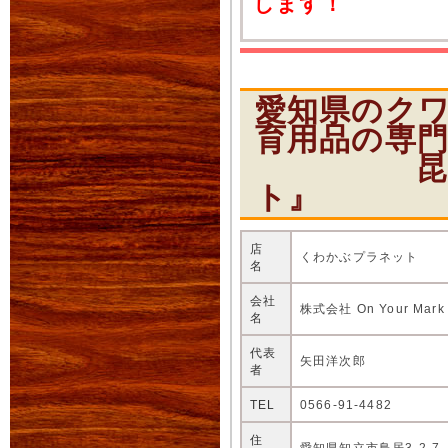
します！
愛知県のク
育用品の専
昆虫ショ
ト』
店
くわかぶプラネット
名
会社
株式会社 On Your Mark
名
代表
矢田洋次郎
者
TEL
0566-91-4482
住
愛知県知立市鳥居3-2-7