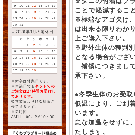
※ダニの付着はブ
9
10
11
12
13
14
15
ことで軽減するこ
16
17
18
19
20
21
22
※極端なアゴ欠け
23
24
25
26
27
28
29
30
31
は出来る限りわか
2026年9月の定休日
上ご購入下さい。
日
月
火
水
木
金
土
1
2
3
4
5
※野外生体の種判別
6
7
8
9
10
11
12
となる場合がござ
13
14
15
16
17
18
19
20
21
22
23
24
25
26
補償につきまして
27
28
29
30
承下さい。
※赤字は休業日です。
※休業日でも
ネットでの
ご注文は24時間お受けし
●冬季生体のお受取
ております。
翌営業日より順次対応さ
低温により、ご到
せて頂きます。
います。
営業時間
AM11：00～PM10：00
急な加温をせずに
たします。