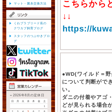
こちらから
マット・菌糸交換方法
↓↓
くわプラブリード長の
https://kuw
クワカブ飼育ブログ
スタッフのつぶやきブロ
グ
●WD(ワイルド＝
について判断がで
い。
2026年8月の定休日
ダニの付着やアゴ
日
月
火
水
木
金
土
どが見られる場合
1
2
3
4
5
6
7
8