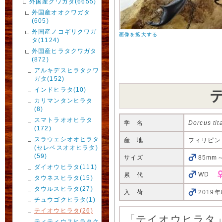
外国産クワガタ(6655)
外国産オオクワガタ
(605)
外国産ノコギリクワガ
画像を拡大する
タ(1124)
外国産ヒラタクワガタ
(872)
アルキデスヒラタクワ
ガタ(152)
インドヒラタ(10)
カリマンタンヒラタ
(8)
スマトラオオヒラタ
学 名
Dorcus tit
(172)
スラウェシオオヒラタ
産 地
フィリピン
(セレベスオオヒラタ)
(59)
サイズ
85mm
ダイオウヒラタ(111)
WD
累 代
タウネスヒラタ(15)
タウルスヒラタ(27)
入 荷
2019年
チュウゴクヒラタ(1)
テイオウヒラタ(26)
「テイオウヒラタ
ティティウスヒラタク