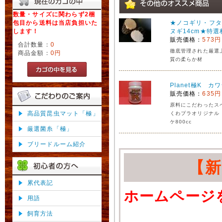
数量・サイズに関わらず2梱
包目から送料は当店負担いた
★ノコギリ・フタ
します！
ヌギ14cm★特選
販売価格：
573円
合計数量：
0
徹底管理された厳選
商品金額：
0円
質の柔らか材
Planet極K カ
販売価格：
635円
原料にこだわったス
高品質昆虫マット「極」
くわプラオリジナル
ケ800cc
厳選菌糸「極」
ブリードルーム紹介
【
累代表記
ホームページ
用語
飼育方法