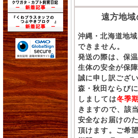
遠方地域
沖縄・北海道地
できません。
発送の際は、保
生体の安全が保
誠に申し訳ござ
森・秋田ならびに
しましては
冬季
きますので、該
安全なお届けの
頂けます。ご希