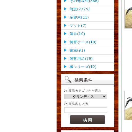
その他成虫(566)
幼虫(2775)
産卵木(11)
マット(7)
菌糸(10)
飼育ケース(10)
書籍(91)
飼育用品(79)
極シリーズ(12)
商品カテゴリから選ぶ
商品名を入力