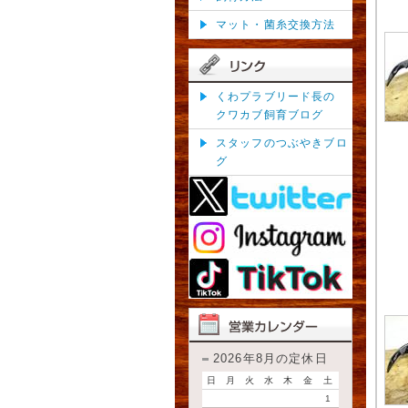
マット・菌糸交換方法
くわプラブリード長の
クワカブ飼育ブログ
スタッフのつぶやきブロ
グ
2026年8月の定休日
日
月
火
水
木
金
土
1