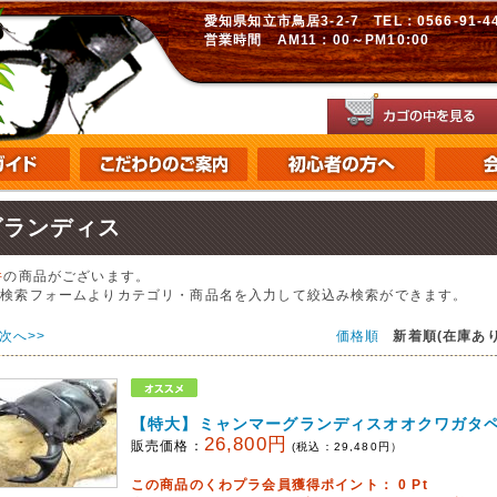
愛知県知立市鳥居3-2-7 TEL：0566-91-448
営業時間 AM11：00～PM10:00
グランディス
件
の商品がございます。
の検索フォームよりカテゴリ・商品名を入力して絞込み検索ができます。
次へ>>
価格順
新着順(在庫あり
【特大】ミャンマーグランディスオオクワガタ
26,800円
販売価格：
(税込：
29,480
円）
この商品のくわプラ会員獲得ポイント：
0
Pt