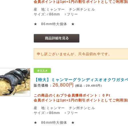
会員ポイントは1pt=1円の割引ポイントとしてご利用
産 地:ミャンマー チン州チンヒル
サイズ:♂86mm ♀フリー
★ 86mm特大個体 ★
申し訳ございませんが、只今品切れ中です。
【特大】ミャンマーグランディスオオクワガタ
26,800円
販売価格：
(税込：
29,480
円）
この商品のくわプラ会員獲得ポイント：
0
Pt
会員ポイントは1pt=1円の割引ポイントとしてご利用
産 地:ミャンマー チン州チンヒル
サイズ:♂86mm ♀フリー
★ 86mm特大個体 ★