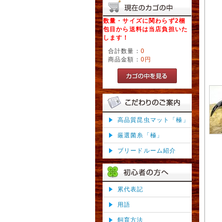
数量・サイズに関わらず2梱
包目から送料は当店負担いた
します！
合計数量：
0
商品金額：
0円
高品質昆虫マット「極」
厳選菌糸「極」
ブリードルーム紹介
累代表記
用語
飼育方法