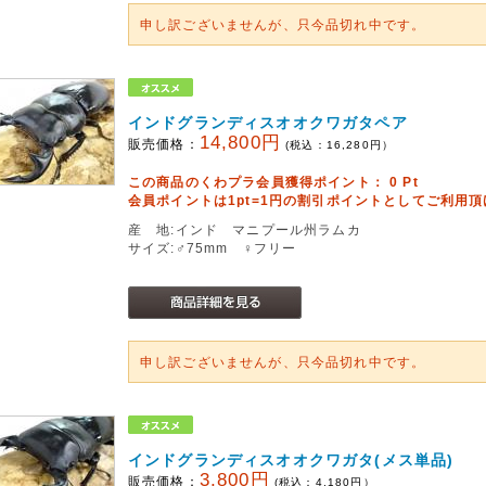
申し訳ございませんが、只今品切れ中です。
インドグランディスオオクワガタペア
14,800円
販売価格：
(税込：
16,280
円）
この商品のくわプラ会員獲得ポイント：
0
Pt
会員ポイントは1pt=1円の割引ポイントとしてご利用
産 地:インド マニプール州ラムカ
サイズ:♂75mm ♀フリー
申し訳ございませんが、只今品切れ中です。
インドグランディスオオクワガタ(メス単品)
3,800円
販売価格：
(税込：
4,180
円）