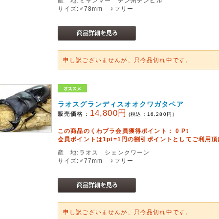
産 地:ミャンマー チン州チンヒル
サイズ:♂78mm ♀フリー
申し訳ございませんが、只今品切れ中です。
ラオスグランディスオオクワガタペア
14,800円
販売価格：
(税込：
16,280
円）
この商品のくわプラ会員獲得ポイント：
0
Pt
会員ポイントは1pt=1円の割引ポイントとしてご利用
産 地:ラオス シェンクワーン
サイズ:♂77mm ♀フリー
申し訳ございませんが、只今品切れ中です。