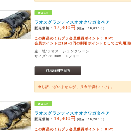
ラオスグランディスオオクワガタペア
17,300円
販売価格：
(税込：
19,030
円）
この商品のくわプラ会員獲得ポイント：
0
Pt
会員ポイントは1pt=1円の割引ポイントとしてご利用
産 地:ラオス シェンクワーン
サイズ:♂80mm ♀フリー
申し訳ございませんが、只今品切れ中です。
ラオスグランディスオオクワガタペア
14,800円
販売価格：
(税込：
16,280
円）
この商品のくわプラ会員獲得ポイント：
0
Pt