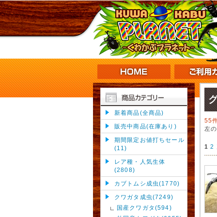
新着商品(全商品)
55
販売中商品(在庫あり)
左
期間限定お値打ちセール
1
2
(11)
レア種・人気生体
(2808)
カブトムシ成虫(1770)
クワガタ成虫(7249)
国産クワガタ(594)