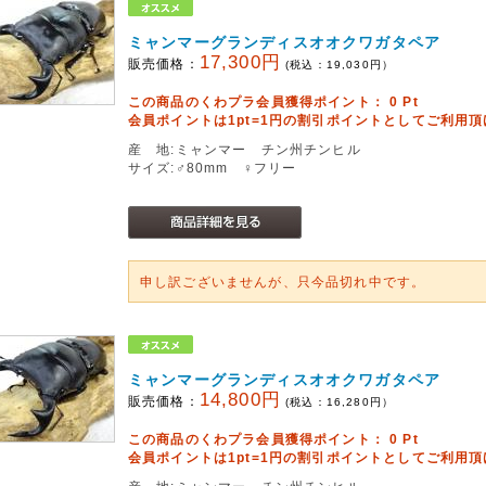
ミャンマーグランディスオオクワガタペア
17,300円
販売価格：
(税込：
19,030
円）
この商品のくわプラ会員獲得ポイント：
0
Pt
会員ポイントは1pt=1円の割引ポイントとしてご利用
産 地:ミャンマー チン州チンヒル
サイズ:♂80mm ♀フリー
申し訳ございませんが、只今品切れ中です。
ミャンマーグランディスオオクワガタペア
14,800円
販売価格：
(税込：
16,280
円）
この商品のくわプラ会員獲得ポイント：
0
Pt
会員ポイントは1pt=1円の割引ポイントとしてご利用