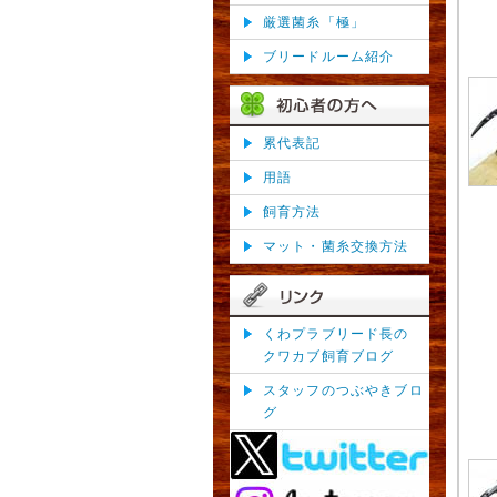
厳選菌糸「極」
ブリードルーム紹介
累代表記
用語
飼育方法
マット・菌糸交換方法
くわプラブリード長の
クワカブ飼育ブログ
スタッフのつぶやきブロ
グ