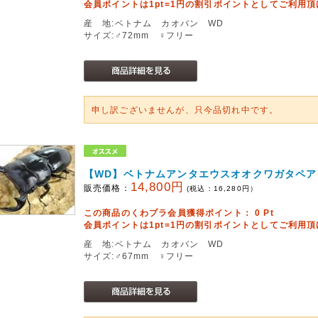
会員ポイントは1pt=1円の割引ポイントとしてご利用
産 地:ベトナム カオバン WD
サイズ:♂72mm ♀フリー
申し訳ございませんが、只今品切れ中です。
【WD】ベトナムアンタエウスオオクワガタペア
14,800円
販売価格：
(税込：
16,280
円）
この商品のくわプラ会員獲得ポイント：
0
Pt
会員ポイントは1pt=1円の割引ポイントとしてご利用
産 地:ベトナム カオバン WD
サイズ:♂67mm ♀フリー