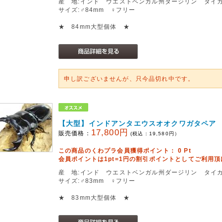
産 地:インド ウエストベンガル州ダージリン タイ
サイズ:♂84mm ♀フリー
★ 84mm大型個体 ★
申し訳ございませんが、只今品切れ中です。
【大型】インドアンタエウスオオクワガタペア
17,800円
販売価格：
(税込：
19,580
円）
この商品のくわプラ会員獲得ポイント：
0
Pt
会員ポイントは1pt=1円の割引ポイントとしてご利用
産 地:インド ウエストベンガル州ダージリン タイ
サイズ:♂83mm ♀フリー
★ 83mm大型個体 ★