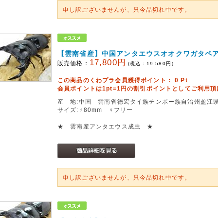
申し訳ございませんが、只今品切れ中です。
【雲南省産】中国アンタエウスオオクワガタペ
17,800円
販売価格：
(税込：
19,580
円）
この商品のくわプラ会員獲得ポイント：
0
Pt
会員ポイントは1pt=1円の割引ポイントとしてご利用
産 地:中国 雲南省徳宏タイ族チンポー族自治州盈江県铜壁关
サイズ:♂80mm ♀フリー
★ 雲南産アンタエウス成虫 ★
申し訳ございませんが、只今品切れ中です。