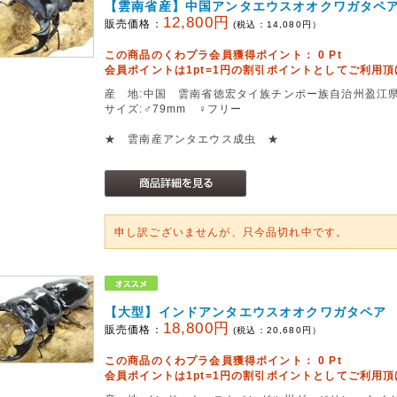
【雲南省産】中国アンタエウスオオクワガタペ
12,800円
販売価格：
(税込：
14,080
円）
この商品のくわプラ会員獲得ポイント：
0
Pt
会員ポイントは1pt=1円の割引ポイントとしてご利用
産 地:中国 雲南省徳宏タイ族チンポー族自治州盈江県铜壁关
サイズ:♂79mm ♀フリー
★ 雲南産アンタエウス成虫 ★
申し訳ございませんが、只今品切れ中です。
【大型】インドアンタエウスオオクワガタペア
18,800円
販売価格：
(税込：
20,680
円）
この商品のくわプラ会員獲得ポイント：
0
Pt
会員ポイントは1pt=1円の割引ポイントとしてご利用