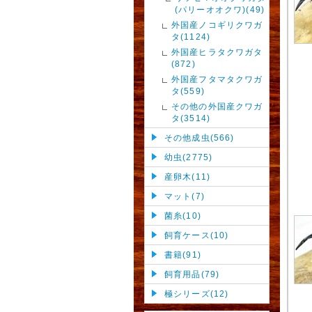
(パリーオオクワ)(49)
外国産ノコギリクワガ
タ(1124)
外国産ヒラタクワガタ
(872)
外国産フタマタクワガ
タ(559)
その他の外国産クワガ
タ(3514)
その他成虫(566)
幼虫(2775)
産卵木(11)
マット(7)
菌糸(10)
飼育ケース(10)
書籍(91)
飼育用品(79)
極シリーズ(12)