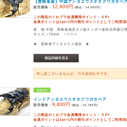
【雲南省産】中国アンタエウスオオクワガタペ
12,800円
販売価格：
(税込：
14,080
円）
この商品のくわプラ会員獲得ポイント：
0
Pt
会員ポイントは1pt=1円の割引ポイントとしてご利用
産 地:中国 雲南省徳宏タイ族チンポー族自治州盈江県铜壁关
サイズ:♂79mm ♀フリー
★ 雲南産アンタエウス成虫 ★
申し訳ございませんが、只今品切れ中です。
インドアンタエウスオオクワガタペア
9,800円
販売価格：
(税込：
10,780
円）
この商品のくわプラ会員獲得ポイント：
0
Pt
会員ポイントは1pt=1円の割引ポイントとしてご利用