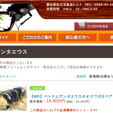
愛知県知立市鳥居3-2-7 TEL：0566-91-448
営業時間 AM11：00～PM10:00
アンタエウス
9件
の商品がございます。
の検索フォームよりカテゴリ・商品名を入力して絞込み検索ができます。
3
4
次へ>>
価格順
新着順(在庫あり
【WD】ベトナムアンタエウスオオクワガタペア
16,800円
販売価格：
(税込：
18,480
円）
この商品のくわプラ会員獲得ポイント：
0
Pt