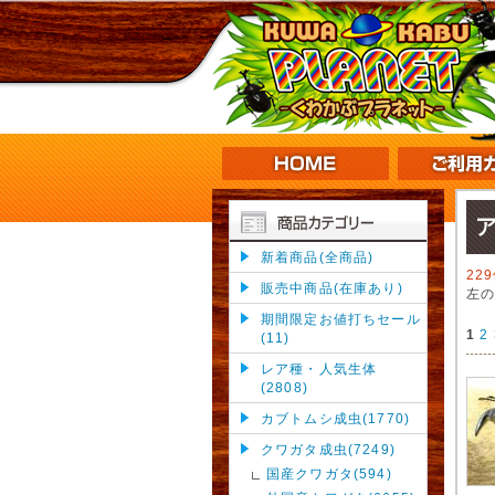
新着商品(全商品)
22
販売中商品(在庫あり)
左
期間限定お値打ちセール
1
2
(11)
レア種・人気生体
(2808)
カブトムシ成虫(1770)
クワガタ成虫(7249)
国産クワガタ(594)