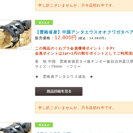
申し訳ございませんが、只今品切れ中です。
【雲南省産】中国アンタエウスオオクワガタペ
12,800円
販売価格：
(税込：
14,080
円）
この商品のくわプラ会員獲得ポイント：
0
Pt
会員ポイントは1pt=1円の割引ポイントとしてご利用
産 地:中国 雲南省徳宏タイ族チンポー族自治州盈江県铜壁关
サイズ:♂79mm ♀フリー
★ 雲南産アンタエウス成虫 ★
申し訳ございませんが、只今品切れ中です。