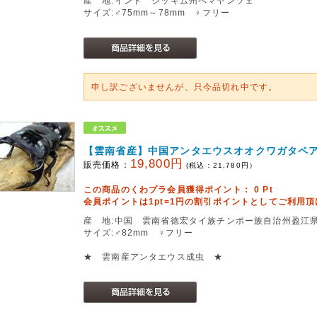
産 地:インド シッキム州ペマヤンツェ
サイズ:♂75mm～78mm ♀フリー
申し訳ございませんが、只今品切れ中です。
【雲南省産】中国アンタエウスオオクワガタペ
19,800円
販売価格：
(税込：
21,780
円）
この商品のくわプラ会員獲得ポイント：
0
Pt
会員ポイントは1pt=1円の割引ポイントとしてご利用
産 地:中国 雲南省徳宏タイ族チンポー族自治州盈江県铜壁关
サイズ:♂82mm ♀フリー
★ 雲南産アンタエウス成虫 ★