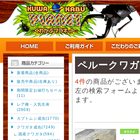
ペルークワガ
新着商品(全商品)
4件
の商品がござい
販売中商品(在庫あり)
左の検索フォームよ
期間限定お値打ちセール
(11)
ます。
レア種・人気生体
(2808)
カブトムシ成虫(1770)
クワガタ成虫(7249)
国産クワガタ(594)