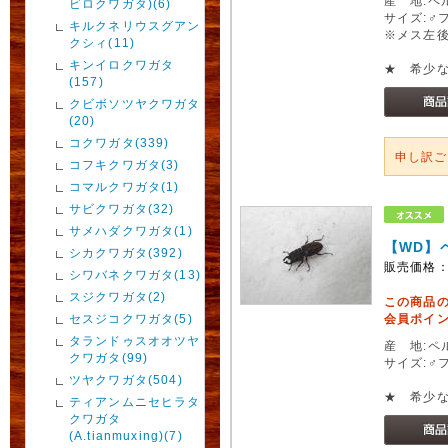
産 地:ペ
ビロクワガタ)(6)
サイズ:♂
キルクネリウスグアン
※メス左
クシィ(11)
キンイロクワガタ
★ 希少
(157)
クビボソツヤクワガタ
(20)
コクワガタ(339)
申し訳
コフキクワガタ(3)
コマルクワガタ(1)
サビクワガタ(32)
サメハダクワガタ(1)
【WD】
シカクワガタ(392)
販売価格
シワバネクワガタ(13)
スジクワガタ(2)
この商品
セスジコクワガタ(5)
会員ポイン
タランドゥスオオツヤ
産 地:ペ
クワガタ(99)
サイズ:♂
ツヤクワガタ(504)
★ 希少
ティアンムニセヒラタ
クワガタ
(A.tianmuxing)(7)