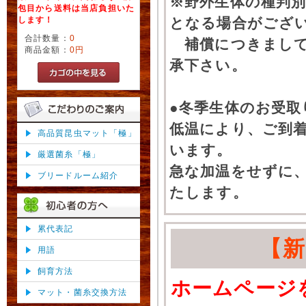
※野外生体の種判別
包目から送料は当店負担いた
します！
となる場合がござ
合計数量：
0
補償につきまして
商品金額：
0円
承下さい。
●冬季生体のお受取
低温により、ご到
高品質昆虫マット「極」
います。
厳選菌糸「極」
急な加温をせずに
ブリードルーム紹介
たします。
累代表記
【
用語
飼育方法
ホームページ
マット・菌糸交換方法