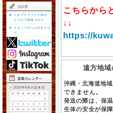
こちらから
くわプラブリード長の
クワカブ飼育ブログ
↓↓
スタッフのつぶやきブロ
https://kuw
グ
遠方地域
沖縄・北海道地
2026年8月の定休日
できません。
日
月
火
水
木
金
土
1
発送の際は、保
2
3
4
5
6
7
8
生体の安全が保
9
10
11
12
13
14
15