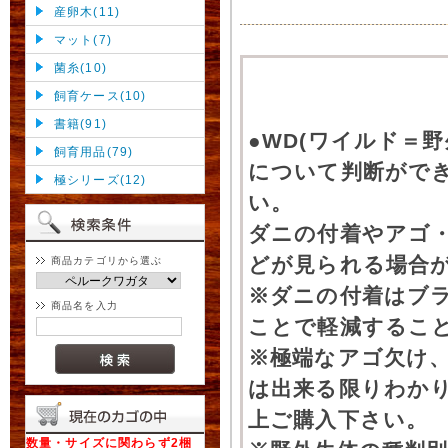
産卵木(11)
マット(7)
菌糸(10)
飼育ケース(10)
書籍(91)
●WD(ワイルド＝
飼育用品(79)
について判断がで
極シリーズ(12)
い。
ダニの付着やアゴ
どが見られる場合
商品カテゴリから選ぶ
※ダニの付着はブ
商品名を入力
ことで軽減するこ
※極端なアゴ欠け
は出来る限りわか
上ご購入下さい。
数量・サイズに関わらず2梱