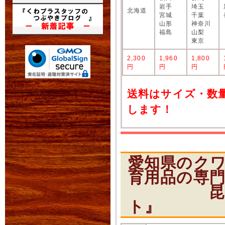
岩手
埼玉
北海道
宮城
千葉
山形
神奈川
福島
山梨
東京
2,300
1,960
1,800
円
円
円
送料はサイズ・数
します！
愛知県のク
育用品の専
昆虫ショ
ト』