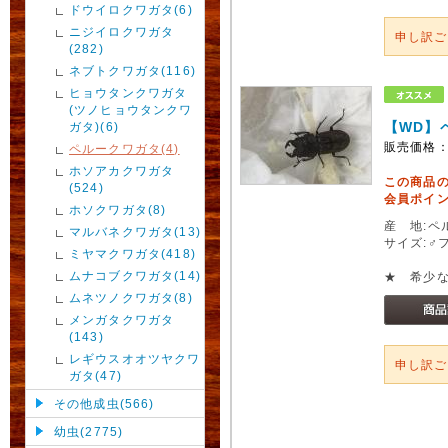
ドウイロクワガタ(6)
ニジイロクワガタ
申し訳
(282)
ネブトクワガタ(116)
ヒョウタンクワガタ
(ツノヒョウタンクワ
【WD】
ガタ)(6)
販売価格
ペルークワガタ(4)
ホソアカクワガタ
この商品
(524)
会員ポイン
ホソクワガタ(8)
産 地:ペ
マルバネクワガタ(13)
サイズ:♂
ミヤマクワガタ(418)
ムナコブクワガタ(14)
★ 希少
ムネツノクワガタ(8)
メンガタクワガタ
(143)
レギウスオオツヤクワ
申し訳
ガタ(47)
その他成虫(566)
幼虫(2775)