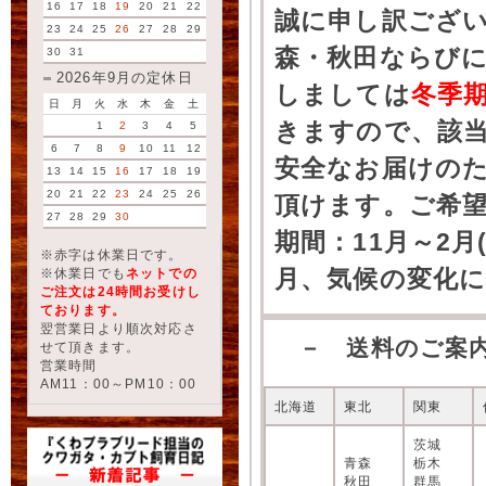
16
17
18
19
20
21
22
誠に申し訳ござ
23
24
25
26
27
28
29
森・秋田ならびに
30
31
2026年9月の定休日
しましては
冬季
日
月
火
水
木
金
土
きますので、該
1
2
3
4
5
6
7
8
9
10
11
12
安全なお届けの
13
14
15
16
17
18
19
20
21
22
23
24
25
26
頂けます。ご希
27
28
29
30
期間：11月～2月
※赤字は休業日です。
月、気候の変化
※休業日でも
ネットでの
ご注文は24時間お受けし
ております。
翌営業日より順次対応さ
－ 送料のご案
せて頂きます。
営業時間
AM11：00～PM10：00
北海道
東北
関東
茨城
青森
栃木
秋田
群馬