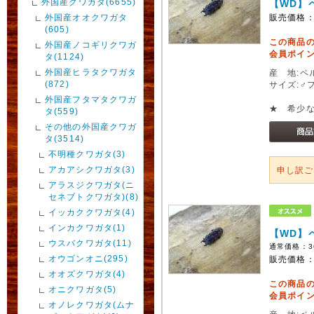
外国産クワガタ(6655)
【WD】
外国産オオクワガタ
販売価格
(605)
この商品
外国産ノコギリクワガ
会員ポイン
タ(1124)
外国産ヒラタクワガタ
産 地:ペ
(872)
サイズ:♂
外国産フタマタクワガ
★ 希少
タ(559)
その他の外国産クワガ
タ(3514)
不明種クワガタ(3)
アカアシクワガタ(3)
申し訳
アラスジクワガタ(ニ
セネブトクワガタ)(8)
イッカククワガタ(4)
インカクワガタ(1)
【WD】
ウスバクワガタ(11)
通常価格：
3
オウゴンオニ(295)
販売価格
オオズクワガタ(4)
この商品
オニクワガタ(5)
会員ポイン
オノレクワガタ(ムナ