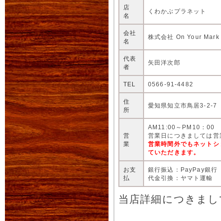
店
くわかぶプラネット
名
会社
株式会社 On Your Mark
名
代表
矢田洋次郎
者
TEL
0566-91-4482
住
愛知県知立市鳥居3-2-7
所
AM11:00～PM10：00
営
営業日につきましては営
業
営業時間外でもネットシ
ていただきます。
お支
銀行振込：PayPay銀行
払
代金引換：ヤマト運輸
当店詳細につきまし