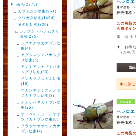
ヘレロエ
幼虫(2775)
通常価格：
2
カブトムシ幼虫(961)
販売価格
クワガタ幼虫(1494)
この商品
その他幼虫(320)
会員ポイン
カナブン・ハナムグリ
幼虫(275)
産 地:ナ
フクエアオカナブン幼
★ お得な
虫(4)
2,940円
アダムスツノハナムグ
リ幼虫(6)
アントアンカブトハナ
ムグリ幼虫(33)
インカツノコガネ幼虫
(16)
申し訳
ウガンデンシスオオツ
ノカナブン幼虫(8)
オオケバネカナブン幼
虫(25)
ヘレロエ
オーベルチュールオオ
通常価格：
5
ツノカナブン幼虫(6)
販売価格
クラッツオオツノカナ
ブン幼虫(4)
この商品