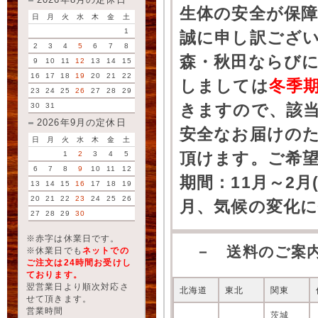
2026年8月の定休日
生体の安全が保
日
月
火
水
木
金
土
1
誠に申し訳ござ
2
3
4
5
6
7
8
森・秋田ならびに
9
10
11
12
13
14
15
16
17
18
19
20
21
22
しましては
冬季
23
24
25
26
27
28
29
きますので、該
30
31
2026年9月の定休日
安全なお届けの
日
月
火
水
木
金
土
頂けます。ご希
1
2
3
4
5
6
7
8
9
10
11
12
期間：11月～2月
13
14
15
16
17
18
19
20
21
22
23
24
25
26
月、気候の変化
27
28
29
30
※赤字は休業日です。
－ 送料のご案
※休業日でも
ネットでの
ご注文は24時間お受けし
ております。
翌営業日より順次対応さ
北海道
東北
関東
せて頂きます。
営業時間
茨城