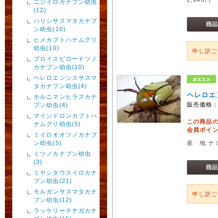
ニジイロカナブン幼虫
(12)
ハリシサスマタカナブ
ン幼虫(10)
ヒメカブトハナムグリ
幼虫(10)
申し訳
プロイスビロードツノ
カナブン幼虫(10)
ヘレロエンシスサスマ
タカナブン幼虫(4)
ヘレロエ
ホルニマンヒラズカナ
販売価格
ブン幼虫(4)
マインドロンカブトハ
この商品
ナムグリ幼虫(5)
会員ポイン
ミイロオオツノカナブ
ン幼虫(5)
産 地:ナ
ミツノカナブン幼虫
(3)
ミヤシタウスイロカナ
ブン幼虫(21)
モルガンサスマタカナ
申し訳
ブン幼虫(12)
ラッケリーテナガカナ