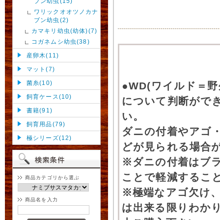
ブン幼虫(15)
ワリックオオツノカナ
ブン幼虫(2)
カマキリ幼虫(幼体)(7)
コガネムシ幼虫(38)
産卵木(11)
マット(7)
菌糸(10)
●WD(ワイルド＝
飼育ケース(10)
について判断がで
書籍(91)
い。
飼育用品(79)
ダニの付着やアゴ
極シリーズ(12)
どが見られる場合
※ダニの付着はブ
ことで軽減するこ
商品カテゴリから選ぶ
※極端なアゴ欠け
商品名を入力
は出来る限りわか