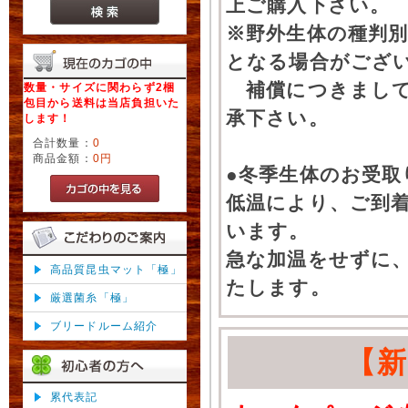
上ご購入下さい。
※野外生体の種判別
となる場合がござ
補償につきまして
数量・サイズに関わらず2梱
包目から送料は当店負担いた
承下さい。
します！
合計数量：
0
商品金額：
0円
●冬季生体のお受取
低温により、ご到
います。
急な加温をせずに
高品質昆虫マット「極」
たします。
厳選菌糸「極」
ブリードルーム紹介
【
累代表記