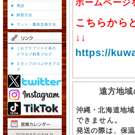
ホームページ
用語
飼育方法
こちらから
マット・菌糸交換方法
↓↓
くわプラブリード長の
https://kuw
クワカブ飼育ブログ
スタッフのつぶやきブロ
グ
遠方地域
沖縄・北海道地
できません。
発送の際は、保