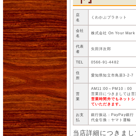
店
くわかぶプラネット
名
会社
株式会社 On Your Mark
名
代表
矢田洋次郎
者
TEL
0566-91-4482
住
愛知県知立市鳥居3-2-7
所
AM11:00～PM10：00
営
営業日につきましては営
業
営業時間外でもネットシ
ていただきます。
お支
銀行振込：PayPay銀行
払
代金引換：ヤマト運輸
当店詳細につきまし