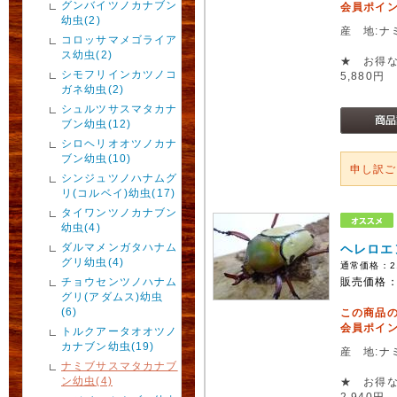
グンバイツノカナブン
会員ポイン
幼虫(2)
産 地:ナ
コロッサマメゴライア
ス幼虫(2)
★ お得な
シモフリインカツノコ
5,880円
ガネ幼虫(2)
シュルツサスマタカナ
ブン幼虫(12)
シロヘリオオツノカナ
ブン幼虫(10)
申し訳
シンジュツノハナムグ
リ(コルベイ)幼虫(17)
タイワンツノカナブン
幼虫(4)
ダルマメンガタハナム
ヘレロエ
グリ幼虫(4)
通常価格：
2
チョウセンツノハナム
販売価格
グリ(アダムス)幼虫
(6)
この商品
会員ポイン
トルクアータオオツノ
カナブン幼虫(19)
産 地:ナ
ナミブサスマタカナブ
ン幼虫(4)
★ お得な
2,940円