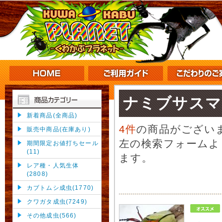
ナミブサスマ
新着商品(全商品)
4件
の商品がござい
販売中商品(在庫あり)
左の検索フォームよ
期間限定お値打ちセール
(11)
ます。
レア種・人気生体
(2808)
カブトムシ成虫(1770)
クワガタ成虫(7249)
その他成虫(566)