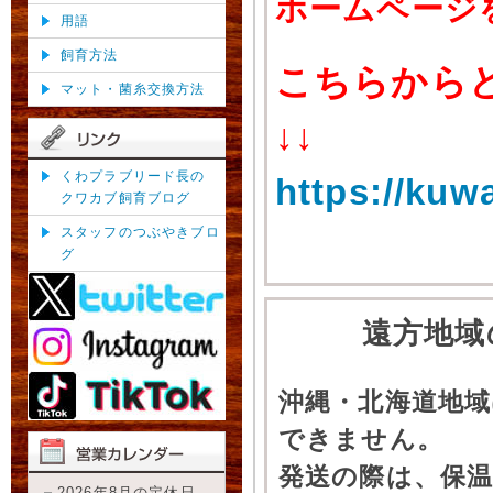
ホームページ
用語
飼育方法
こちらから
マット・菌糸交換方法
↓↓
くわプラブリード長の
https://kuw
クワカブ飼育ブログ
スタッフのつぶやきブロ
グ
遠方地域
沖縄・北海道地
できません。
発送の際は、保