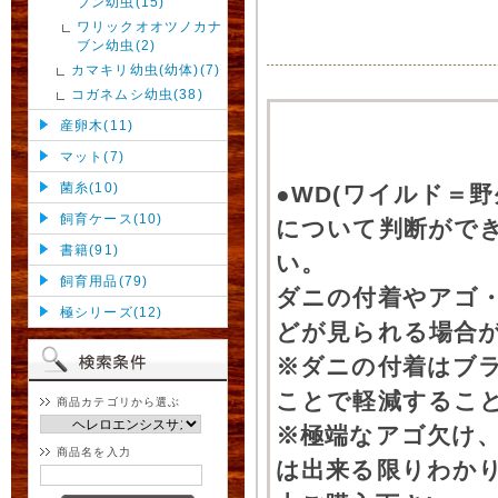
ブン幼虫(15)
ワリックオオツノカナ
ブン幼虫(2)
カマキリ幼虫(幼体)(7)
コガネムシ幼虫(38)
産卵木(11)
マット(7)
菌糸(10)
●WD(ワイルド＝
飼育ケース(10)
について判断がで
書籍(91)
い。
飼育用品(79)
ダニの付着やアゴ
極シリーズ(12)
どが見られる場合
※ダニの付着はブ
ことで軽減するこ
商品カテゴリから選ぶ
※極端なアゴ欠け
商品名を入力
は出来る限りわか