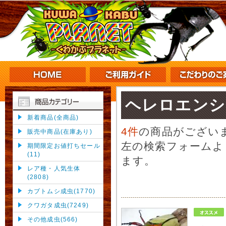
ヘレロエンシ
新着商品(全商品)
4件
の商品がござい
販売中商品(在庫あり)
左の検索フォームよ
期間限定お値打ちセール
(11)
ます。
レア種・人気生体
(2808)
カブトムシ成虫(1770)
クワガタ成虫(7249)
その他成虫(566)