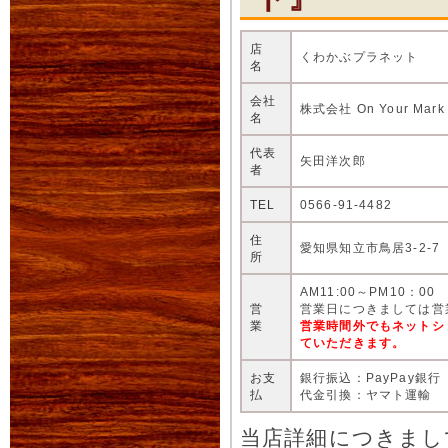
店
くわかぶプラネット
名
会社
株式会社 On Your Mark
名
代表
矢田洋次郎
者
TEL
0566-91-4482
住
愛知県知立市鳥居3-2-7
所
AM11:00～PM10：00
営
営業日につきましては営
業
営業時間外でもネットシ
ていただきます。
お支
銀行振込：PayPay銀行
払
代金引換：ヤマト運輸
当店詳細につきまし