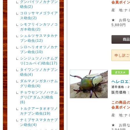
グンバイツノカナブン
会員ポイン
幼虫(2)
産 地:ナ
コロッサマメゴライア
ス幼虫(2)
★ お得な
シモフリインカツノコ
5,880円
ガネ幼虫(2)
シュルツサスマタカナ
ブン幼虫(12)
シロヘリオオツノカナ
ブン幼虫(10)
申し訳
シンジュツノハナムグ
リ(コルベイ)幼虫(17)
タイワンツノカナブン
幼虫(4)
ダルマメンガタハナム
ヘレロエ
グリ幼虫(4)
通常価格：
2
チョウセンツノハナム
販売価格
グリ(アダムス)幼虫
(6)
この商品
会員ポイン
トルクアータオオツノ
カナブン幼虫(19)
産 地:ナ
ナミブサスマタカナブ
ン幼虫(4)
★ お得な
2,940円