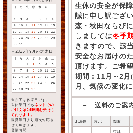
2026年8月の定休日
生体の安全が保
日
月
火
水
木
金
土
1
誠に申し訳ござ
2
3
4
5
6
7
8
森・秋田ならびに
9
10
11
12
13
14
15
16
17
18
19
20
21
22
しましては
冬季
23
24
25
26
27
28
29
きますので、該
30
31
2026年9月の定休日
安全なお届けの
日
月
火
水
木
金
土
頂けます。ご希
1
2
3
4
5
6
7
8
9
10
11
12
期間：11月～2月
13
14
15
16
17
18
19
20
21
22
23
24
25
26
月、気候の変化
27
28
29
30
※赤字は休業日です。
－ 送料のご案
※休業日でも
ネットでの
ご注文は24時間お受けし
ております。
翌営業日より順次対応さ
北海道
東北
関東
せて頂きます。
営業時間
茨城