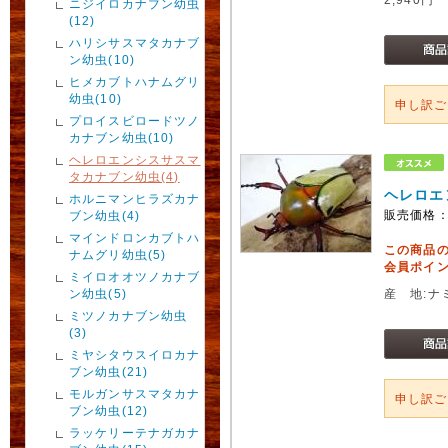
ニジイロカナブン幼虫
(12)
ハリシサスマタカナブ
ン幼虫(10)
ヒメカブトハナムグリ
幼虫(10)
申し訳
プロイスビロードツノ
カナブン幼虫(10)
ヘレロエンシスサスマ
タカナブン幼虫(4)
ヘレロエ
ホルニマンヒラズカナ
販売価格
ブン幼虫(4)
マインドロンカブトハ
この商品
ナムグリ幼虫(5)
会員ポイン
ミイロオオツノカナブ
ン幼虫(5)
産 地:ナ
ミツノカナブン幼虫
(3)
ミヤシタウスイロカナ
ブン幼虫(21)
モルガンサスマタカナ
申し訳
ブン幼虫(12)
ラッケリーテナガカナ