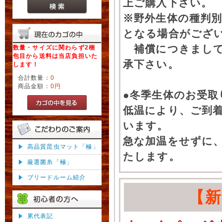
上ご購入下さい。
※野外生体の種判別
となる場合がござ
補償につきまして
数量・サイズに関わらず2梱
包目から送料は当店負担いた
承下さい。
します！
合計数量：
0
商品金額：
0円
●冬季生体のお受取
低温により、ご到
います。
急な加温をせずに
高品質昆虫マット「極」
たします。
厳選菌糸「極」
ブリードルーム紹介
【
累代表記