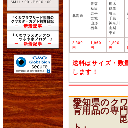
AM11：00～PM10：00
青森
栃木
秋田
群馬
岩手
埼玉
北海道
宮城
千葉
山形
神奈川
福島
山梨
東京
2,300
1,960
1,800
円
円
円
送料はサイズ・数
します！
愛知県のク
育用品の専
昆虫ショ
ト』