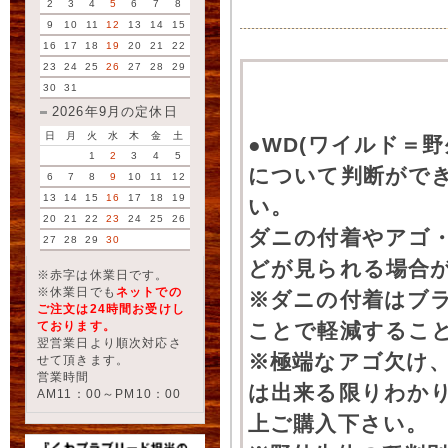
2
3
4
5
6
7
8
9
10
11
12
13
14
15
16
17
18
19
20
21
22
23
24
25
26
27
28
29
30
31
2026年9月の定休日
日
月
火
水
木
金
土
●WD(ワイルド＝
1
2
3
4
5
について判断がで
6
7
8
9
10
11
12
13
14
15
16
17
18
19
い。
20
21
22
23
24
25
26
ダニの付着やアゴ
27
28
29
30
どが見られる場合
※赤字は休業日です。
※休業日でも
ネットでの
※ダニの付着はブ
ご注文は24時間お受けし
ております。
ことで軽減するこ
翌営業日より順次対応さ
※極端なアゴ欠け
せて頂きます。
営業時間
は出来る限りわか
AM11：00～PM10：00
上ご購入下さい。