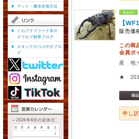
マット・菌糸交換方法
【WF
販売価
くわプラブリード長の
クワカブ飼育ブログ
この商
スタッフのつぶやきブロ
会員ポ
グ
産 地
★ 2
申し
2026年8月の定休日
日
月
火
水
木
金
土
1