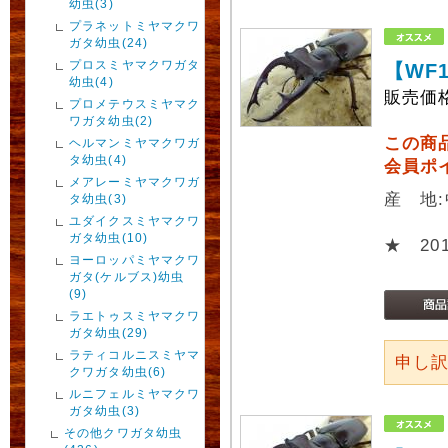
幼虫(3)
プラネットミヤマクワ
ガタ幼虫(24)
プロスミヤマクワガタ
【WF
幼虫(4)
販売価
プロメテウスミヤマク
ワガタ幼虫(2)
この商
ヘルマンミヤマクワガ
タ幼虫(4)
会員ポ
メアレーミヤマクワガ
産 地
タ幼虫(3)
ユダイクスミヤマクワ
ガタ幼虫(10)
★ 2
ヨーロッパミヤマクワ
ガタ(ケルブス)幼虫
(9)
ラエトゥスミヤマクワ
ガタ幼虫(29)
ラティコルニスミヤマ
申し
クワガタ幼虫(6)
ルニフェルミヤマクワ
ガタ幼虫(3)
その他クワガタ幼虫