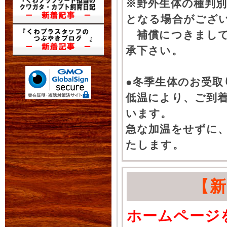
※野外生体の種判別
となる場合がござ
補償につきまして
承下さい。
●冬季生体のお受取
低温により、ご到
います。
急な加温をせずに
たします。
【
ホームページ