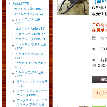
【WF
幼虫(2775)
通常価
カブトムシ幼虫(961)
販売価
クワガタ幼虫(1494)
オオクワガタ幼虫
(151)
この商
コクワガタ幼虫(140)
会員ポ
シカクワガタ幼虫(55)
産 地
ツヤクワガタ幼虫(61)
ノコギリクワガタ幼虫
(278)
★ 2
ヒラタクワガタ幼虫
(127)
★ お
フタマタクワガタ幼虫
44,00
(86)
ミヤマクワガタ幼虫
(172)
国産ミヤマクワガタ幼
虫(8)
アクベシアヌスミヤマ
申し
クワガタ幼虫(9)
アングスティコルニス
ミヤマクワガタ幼虫