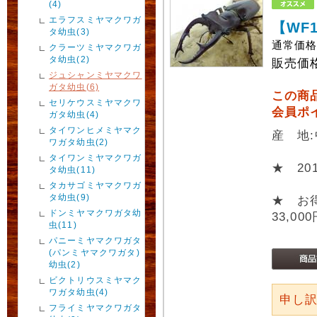
(4)
エラフスミヤマクワガ
【WF
タ幼虫(3)
通常価
クラーツミヤマクワガ
タ幼虫(2)
販売価
ジュシャンミヤマクワ
ガタ幼虫(6)
この商
セリケウスミヤマクワ
会員ポ
ガタ幼虫(4)
タイワンヒメミヤマク
産 地
ワガタ幼虫(2)
タイワンミヤマクワガ
★ 2
タ幼虫(11)
タカサゴミヤマクワガ
タ幼虫(9)
★ お
ドンミヤマクワガタ幼
33,00
虫(11)
パニーミヤマクワガタ
(パンミヤマクワガタ)
幼虫(2)
ビクトリウスミヤマク
ワガタ幼虫(4)
申し
フライミヤマクワガタ