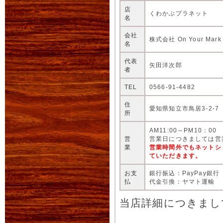
店
くわかぶプラネット
名
会社
株式会社 On Your Mark
名
代表
矢田洋次郎
者
TEL
0566-91-4482
住
愛知県知立市鳥居3-2-7
所
AM11:00～PM10：00
営
営業日につきましては営
業
営業時間外でもネットシ
ていただきます。
お支
銀行振込：PayPay銀行
払
代金引換：ヤマト運輸
当店詳細につきまし