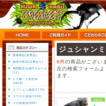
ジュシャンミ
新着商品(全商品)
6件
の商品がござい
販売中商品(在庫あり)
左の検索フォームよ
期間限定お値打ちセール
(11)
ます。
レア種・人気生体
(2808)
カブトムシ成虫(1770)
クワガタ成虫(7249)
その他成虫(566)