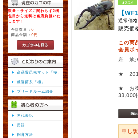
数量・サイズに関わらず2梱
【WF
包目から送料は当店負担いた
通常価
します！
販売価
合計数量：
0
商品金額：
0円
この商
会員ポ
産 地
高品質昆虫マット「極」
★ 2
厳選菌糸「極」
★ お
ブリードルーム紹介
33,00
累代表記
用語
申し
飼育方法