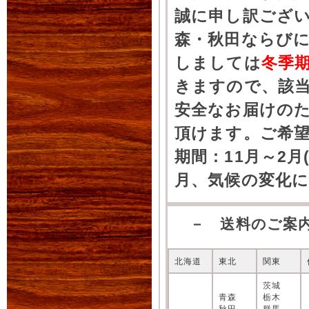
誠に申し訳ござ
森・秋田ならびに
しましては
冬季
きますので、該
安全なお届けの
頂けます。ご希
期間：11月～2月
月、気候の変化
－ 送料のご案
北海道
東北
関東
茨城
青森
栃木
秋田
群馬