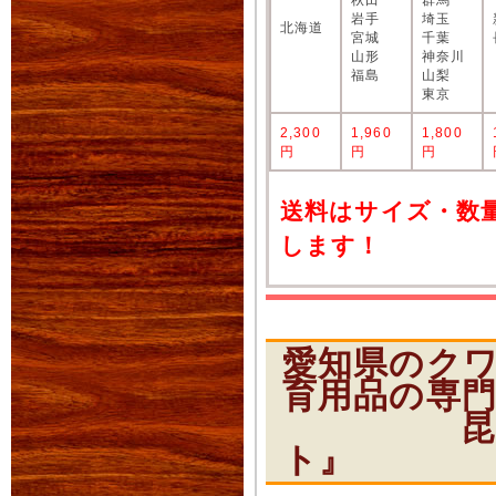
岩手
埼玉
北海道
宮城
千葉
山形
神奈川
福島
山梨
東京
2,300
1,960
1,800
円
円
円
送料はサイズ・数
します！
愛知県のク
育用品の専
昆虫ショ
ト』