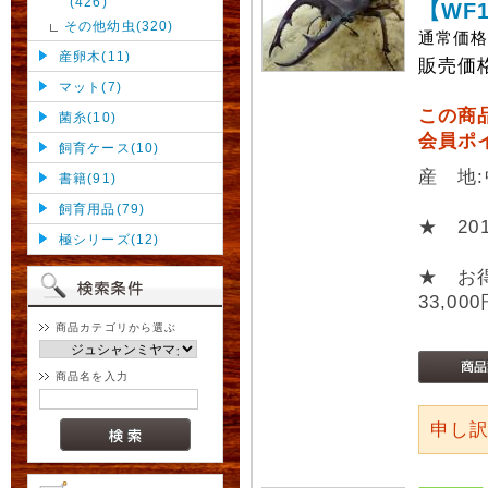
(426)
【WF
その他幼虫(320)
通常価
産卵木(11)
販売価
マット(7)
この商
菌糸(10)
会員ポ
飼育ケース(10)
産 地
書籍(91)
飼育用品(79)
★ 2
極シリーズ(12)
★ お
33,00
商品カテゴリから選ぶ
商品名を入力
申し