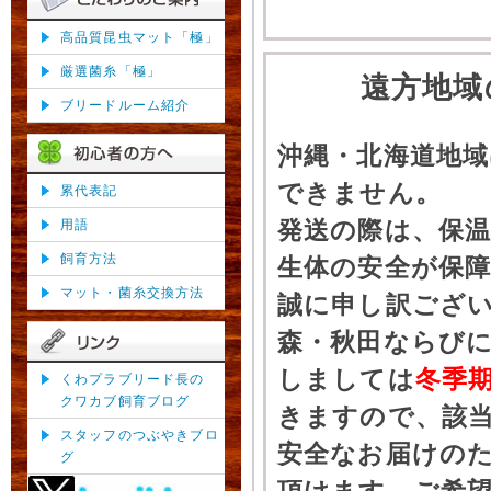
高品質昆虫マット「極」
厳選菌糸「極」
遠方地域
ブリードルーム紹介
沖縄・北海道地
できません。
累代表記
発送の際は、保
用語
飼育方法
生体の安全が保
マット・菌糸交換方法
誠に申し訳ござ
森・秋田ならびに
しましては
冬季
くわプラブリード長の
クワカブ飼育ブログ
きますので、該
スタッフのつぶやきブロ
安全なお届けの
グ