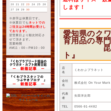
20
21
22
23
24
25
26
します！
27
28
29
30
※赤字は休業日です。
※休業日でも
ネットでの
ご注文は24時間お受けし
愛知県のク
ております。
翌営業日より順次対応さ
育用品の専
せて頂きます。
営業時間
昆虫ショ
AM11：00～PM10：00
ト』
店
くわかぶプラネット
名
会社
株式会社 On Your Mark
名
代表
矢田洋次郎
者
TEL
0566-91-4482