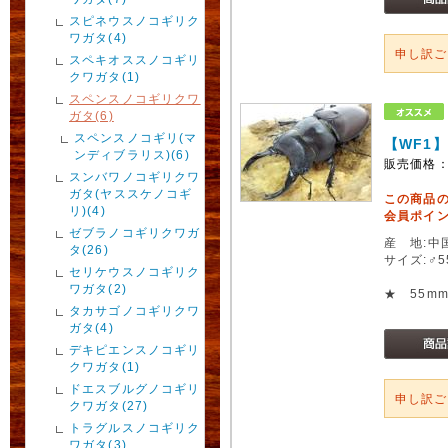
スピネウスノコギリク
ワガタ(4)
申し訳
スペキオススノコギリ
クワガタ(1)
スペンスノコギリクワ
ガタ(6)
スペンスノコギリ(マ
【WF1
ンディブラリス)(6)
販売価格
スンバワノコギリクワ
ガタ(ヤススケノコギ
この商品
リ)(4)
会員ポイン
ゼブラノコギリクワガ
産 地:中
タ(26)
サイズ:♂
セリケウスノコギリク
ワガタ(2)
★ 55m
タカサゴノコギリクワ
ガタ(4)
デキピエンスノコギリ
クワガタ(1)
ドエスブルグノコギリ
申し訳
クワガタ(27)
トラグルスノコギリク
ワガタ(3)