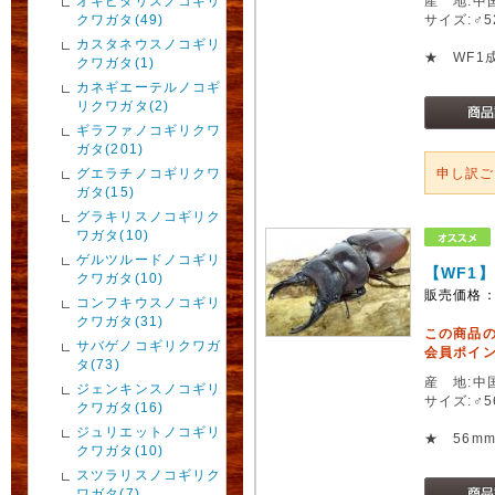
オキピタリスノコギリ
産 地:中
クワガタ(49)
サイズ:♂
カスタネウスノコギリ
★ WF1
クワガタ(1)
カネギエーテルノコギ
リクワガタ(2)
ギラファノコギリクワ
ガタ(201)
グエラチノコギリクワ
申し訳
ガタ(15)
グラキリスノコギリク
ワガタ(10)
ゲルツルードノコギリ
【WF1
クワガタ(10)
販売価格
コンフキウスノコギリ
クワガタ(31)
この商品
サバゲノコギリクワガ
会員ポイン
タ(73)
産 地:中
ジェンキンスノコギリ
サイズ:♂
クワガタ(16)
ジュリエットノコギリ
★ 56m
クワガタ(10)
スツラリスノコギリク
ワガタ(7)