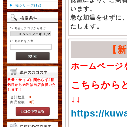
極シリーズ(12)
います。
急な加温をせずに
たします。
商品カテゴリから選ぶ
商品名を入力
【
ホームページ
数量・サイズに関わらず2梱
こちらから
包目から送料は当店負担いた
します！
↓↓
合計数量：
0
商品金額：
0円
https://kuw