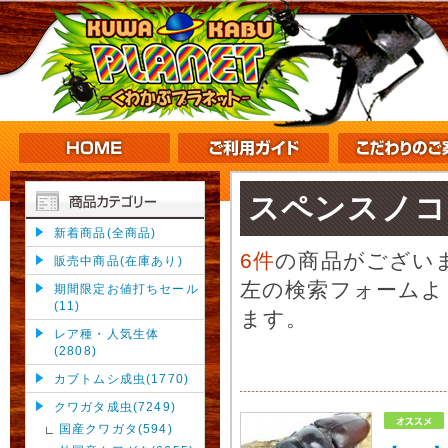
スペンスノコ
新着商品(全商品)
6件
の商品がござい
販売中商品(在庫あり)
左の検索フォームよ
期間限定お値打ちセール
(11)
ます。
レア種・人気生体
(2808)
カブトムシ成虫(1770)
クワガタ成虫(7249)
国産クワガタ(594)