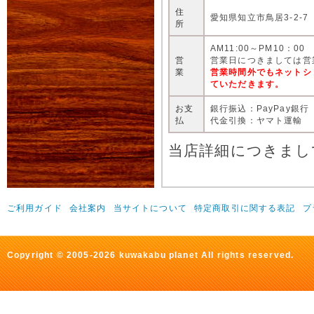
住
愛知県知立市鳥居3-2-7
所
AM11:00～PM10：00
営
営業日につきましては営
業
営業時間外でもネットシ
ていただきます。
お支
銀行振込：PayPay銀行
払
代金引換：ヤマト運輸
当店詳細につきまし
ご利用ガイド
会社案内
当サイトについて
特定商取引に関する表記
プ
Copyright © 2005-2026 kuwakabu planet All rights reserved.