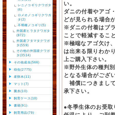
い。
レニノコギリクワガタ
(6)
ダニの付着やアゴ
ロメオノコギリクワガ
どが見られる場合
タ(2)
不明種ノコギリ(5)
※ダニの付着はブ
外国産ヒラタクワガタ
ことで軽減するこ
(872)
外国産フタマタクワガ
※極端なアゴ欠け
タ(559)
は出来る限りわか
その他の外国産クワガ
タ(3514)
上ご購入下さい。
その他成虫(566)
※野外生体の種判別
幼虫(2775)
となる場合がござ
産卵木(11)
補償につきまして
マット(7)
承下さい。
菌糸(10)
飼育ケース(10)
書籍(91)
●冬季生体のお受取
飼育用品(79)
低温により、ご到