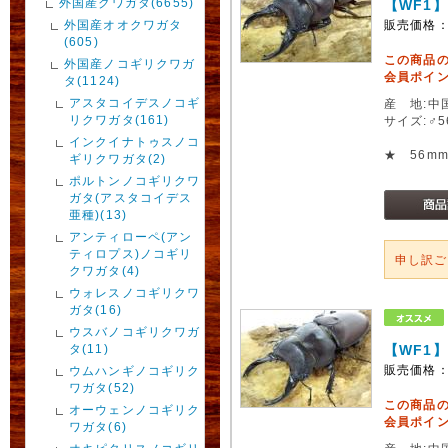
外国産クワガタ(6655)
【WF1
外国産オオクワガタ
販売価格
(605)
この商品
外国産ノコギリクワガ
会員ポイン
タ(1124)
アスタコイデスノコギ
産 地:中
リクワガタ(161)
サイズ:♂
インクイナトゥスノコ
★ 56m
ギリクワガタ(2)
ポルトンノコギリクワ
ガタ(アスタコイデス
亜種)(13)
アンティローペ(アン
ティロプス)ノコギリ
申し訳
クワガタ(4)
ウォレスノコギリクワ
ガタ(16)
ウスバノコギリクワガ
タ(11)
【WF1
販売価格
ウムハンギノコギリク
ワガタ(52)
この商品
オーウェンノコギリク
会員ポイン
ワガタ(6)