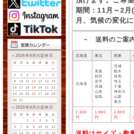
頂けます。ご希
期間：11月～2月
月、気候の変化
－ 送料のご案
2026年8月の定休日
北海道
東北
関東
日
月
火
水
木
金
土
茨城
1
青森
栃木
2
3
4
5
6
7
8
秋田
群馬
岩手
埼玉
9
10
11
12
13
14
15
北海道
宮城
千葉
16
17
18
19
20
21
22
山形
神奈川
23
24
25
26
27
28
29
福島
山梨
30
31
東京
2026年9月の定休日
2,300
1,960
1,800
日
月
火
水
木
金
土
円
円
円
1
2
3
4
5
6
7
8
9
10
11
12
送料はサイズ・数
13
14
15
16
17
18
19