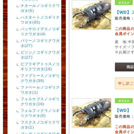
ナタールノコギリクワ
ガタ(5)
【WD】
ハスタートノコギリク
販売価格
ワガタ(65)
この商品
パッサロイデスノコギ
会員ポイン
リクワガタ(4)
パリーノコギリクワガ
産 地:中
タ(27)
サイズ:♂
※お届け
ビソンノコギリクワガ
タ(27)
ビプラギアトゥスノコ
ギリクワガタ(16)
ファブリースノコギリ
クワガタ(39)
申し訳
ファベールノコギリク
ワガタ(1)
フォルケプスノコギリ
クワガタ(16)
【WD】
フォルフィクラノコギ
リクワガタ(5)
販売価格
フスクスノコギリクワ
この商品
ガタ(1)
会員ポイン
ブッダノコギリクワガ