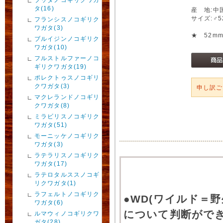
タ(16)
産 地:中
サイズ:♂
フランシスノコギリク
ワガタ(3)
★ 52m
ブルイジンノコギリク
ワガタ(10)
フルストルファーノコ
ギリクワガタ(19)
ポレクトゥスノコギリ
クワガタ(3)
申し訳
マクレランドノコギリ
クワガタ(8)
ミラビリスノコギリク
ワガタ(51)
モーニッケノコギリク
ワガタ(3)
ラテラリスノコギリク
ワガタ(17)
ラテロタルススノコギ
リクワガタ(1)
ラフェルトノコギリク
●WD(ワイルド＝
ワガタ(6)
について判断がで
ルマウィノコギリクワ
ガタ(28)