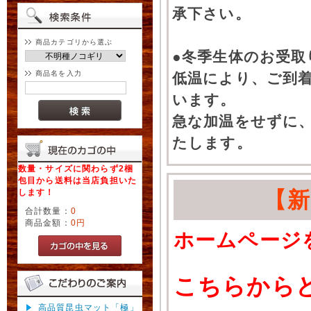
承下さい。
商品カテゴリから選ぶ
●冬季生体のお受取
商品名を入力
低温により、ご到
います。
急な加温をせずに
たします。
数量・サイズに関わらず2梱
包目から送料は当店負担いた
します！
【
合計数量：
0
商品金額：
0円
ホームページ
こちらから
高品質昆虫マット「極」