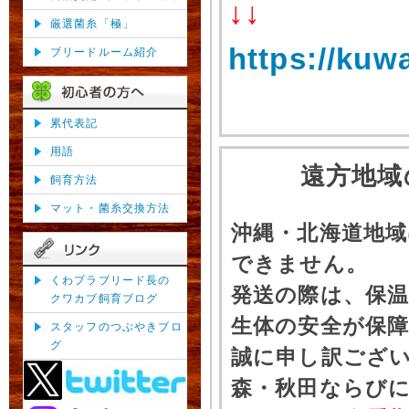
↓↓
厳選菌糸「極」
https://kuw
ブリードルーム紹介
累代表記
用語
遠方地域
飼育方法
マット・菌糸交換方法
沖縄・北海道地
できません。
くわプラブリード長の
発送の際は、保
クワカブ飼育ブログ
生体の安全が保
スタッフのつぶやきブロ
グ
誠に申し訳ござ
森・秋田ならびに