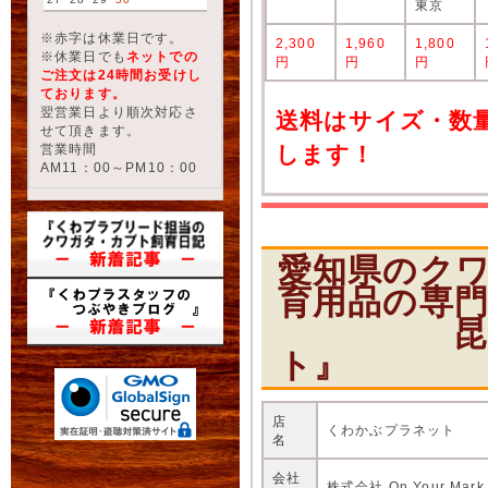
東京
※赤字は休業日です。
2,300
1,960
1,800
※休業日でも
ネットでの
円
円
円
ご注文は24時間お受けし
ております。
翌営業日より順次対応さ
送料はサイズ・数
せて頂きます。
営業時間
します！
AM11：00～PM10：00
愛知県のク
育用品の専
昆虫ショ
ト』
店
くわかぶプラネット
名
会社
株式会社 On Your Mark