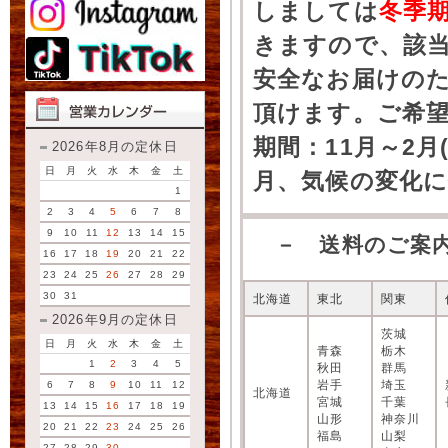
しましては
冬季
きますので、該
安全なお届けの
頂けます。ご希
期間：11月～2月
2026年8月の定休日
日
月
火
水
木
金
土
月、気候の変化
1
2
3
4
5
6
7
8
9
10
11
12
13
14
15
－ 送料のご案
16
17
18
19
20
21
22
23
24
25
26
27
28
29
30
31
北海道
東北
関東
2026年9月の定休日
茨城
日
月
火
水
木
金
土
青森
栃木
1
2
3
4
5
秋田
群馬
岩手
埼玉
6
7
8
9
10
11
12
北海道
宮城
千葉
13
14
15
16
17
18
19
山形
神奈川
20
21
22
23
24
25
26
福島
山梨
27
28
29
30