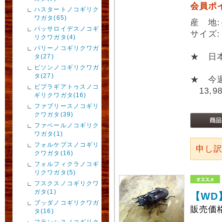
会員ポ
ハスタートノコギリク
ワガタ(65)
産 地
パッサロイデスノコギ
サイズ:
リクワガタ(4)
パリーノコギリクワガ
★ 日
タ(27)
ビソンノコギリクワガ
タ(27)
★ 今
ビプラギアトゥスノコ
13,9
ギリクワガタ(16)
ファブリースノコギリ
クワガタ(39)
ファベールノコギリク
ワガタ(1)
フォルケプスノコギリ
申し
クワガタ(16)
フォルフィクラノコギ
リクワガタ(5)
フスクスノコギリクワ
ガタ(1)
【WD
ブッダノコギリクワガ
販売価
タ(16)
フランシスノコギリク