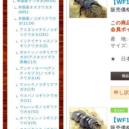
外国産クワガタ(6655)
【WF
外国産オオクワガタ
販売価
(605)
外国産ノコギリクワガ
この商
タ(1124)
会員ポ
アスタコイデスノコギ
リクワガタ(161)
産 地
インクイナトゥスノコ
サイズ:
ギリクワガタ(2)
ポルトンノコギリクワ
ガタ(アスタコイデス
★ 日
亜種)(13)
アンティローペ(アン
ティロプス)ノコギリ
クワガタ(4)
ウォレスノコギリクワ
ガタ(16)
申し
ウスバノコギリクワガ
タ(11)
ウムハンギノコギリク
ワガタ(52)
オーウェンノコギリク
【WF
ワガタ(6)
販売価