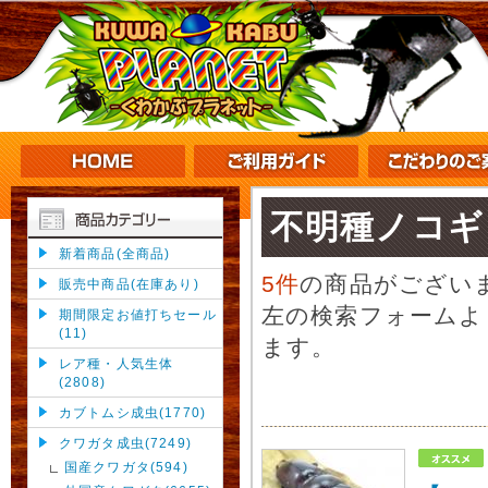
不明種ノコギ
新着商品(全商品)
5件
の商品がござい
販売中商品(在庫あり)
左の検索フォームよ
期間限定お値打ちセール
(11)
ます。
レア種・人気生体
(2808)
カブトムシ成虫(1770)
クワガタ成虫(7249)
国産クワガタ(594)