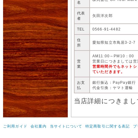
名
代表
矢田洋次郎
者
TEL
0566-91-4482
住
愛知県知立市鳥居3-2-7
所
AM11:00～PM10：00
営
営業日につきましては営
業
営業時間外でもネットシ
ていただきます。
お支
銀行振込：PayPay銀行
払
代金引換：ヤマト運輸
当店詳細につきまし
ご利用ガイド
会社案内
当サイトについて
特定商取引に関する表記
プ