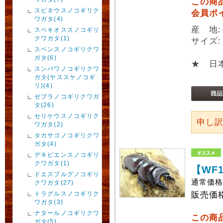
この商
スピネウスノコギリク
会員ポ
ワガタ(4)
産 地
スペキオススノコギリ
クワガタ(1)
サイズ:
スペンスノコギリクワ
ガタ(6)
★ 日
スンバワノコギリクワ
ガタ(ヤススケノコギ
リ)(4)
ゼブラノコギリクワガ
タ(26)
セリケウスノコギリク
申し
ワガタ(2)
タカサゴノコギリクワ
ガタ(4)
デキピエンスノコギリ
クワガタ(1)
【WF
ドエスブルグノコギリ
通常価
クワガタ(27)
トラグルスノコギリク
販売価
ワガタ(3)
ナタールノコギリクワ
この商
ガタ(5)