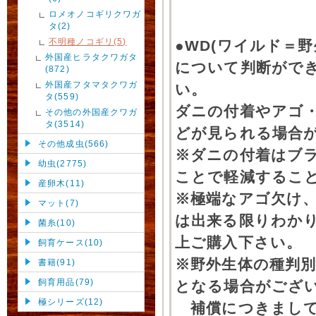
ロメオノコギリクワガ
タ(2)
不明種ノコギリ(5)
●WD(ワイルド＝
外国産ヒラタクワガタ
について判断がで
(872)
外国産フタマタクワガ
い。
タ(559)
ダニの付着やアゴ
その他の外国産クワガ
タ(3514)
どが見られる場合
その他成虫(566)
※ダニの付着はブ
幼虫(2775)
ことで軽減するこ
産卵木(11)
※極端なアゴ欠け
マット(7)
は出来る限りわか
菌糸(10)
上ご購入下さい。
飼育ケース(10)
※野外生体の種判別
書籍(91)
飼育用品(79)
となる場合がござ
極シリーズ(12)
補償につきまして