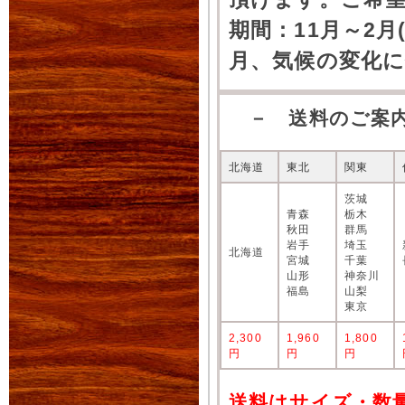
期間：11月～2月
月、気候の変化
－ 送料のご案
北海道
東北
関東
茨城
青森
栃木
秋田
群馬
岩手
埼玉
北海道
宮城
千葉
山形
神奈川
福島
山梨
東京
2,300
1,960
1,800
円
円
円
送料はサイズ・数