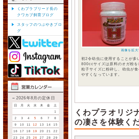
くわプラブリード長の
クワカブ飼育ブログ
スタッフのつぶやきブロ
グ
画像を拡大
初2令幼虫に使用することが多
800ccサイズは原料のオガ粉を
粒子サイズに粉砕し、幼虫が食
やすくなっています。
2026年8月の定休日
日
月
火
水
木
金
土
くわプラオリジ
1
2
3
4
5
6
7
8
の凄さを体験くだ
9
10
11
12
13
14
15
16
17
18
19
20
21
22
23
24
25
26
27
28
29