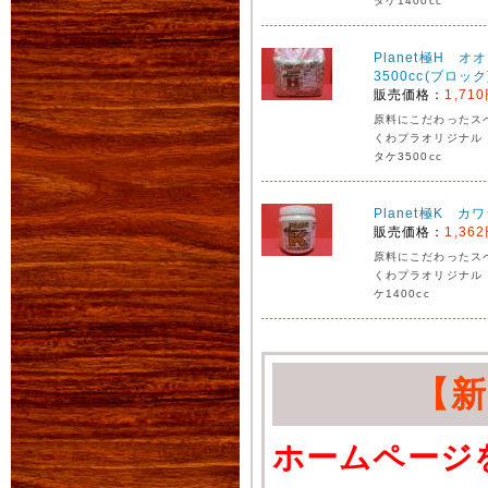
タケ1400cc
Planet極H 
3500cc(ブロック
販売価格：
1,71
原料にこだわったス
くわプラオリジナル
タケ3500cc
Planet極K カ
販売価格：
1,36
原料にこだわったス
くわプラオリジナル
ケ1400cc
【
ホームページ