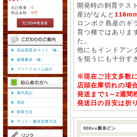
開発時の飼育テス
合計数量：
0
商品金額：
0円
産)がなんと
116
ロンボク島産のギ
育つ種ではあります
た。
他にもインドアンタ
高品質昆虫マット「極」
を狙うにも十分す
厳選菌糸「極」
ブリードルーム紹介
※現在ご注文多数
店頭在庫切れの場
発送まで1～2週
累代表記
発送日の目安は折
用語
飼育方法
マット・菌糸交換方法
800cc菌糸ビン