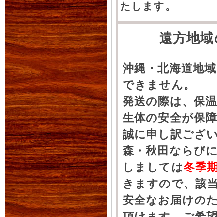
たします。
遠方地域
沖縄・北海道地
できません。
発送の際は、保
生体の安全が保
誠に申し訳ござ
森・秋田ならびに
しましては
冬季
きますので、該
安全なお届けの
頂けます。ご希