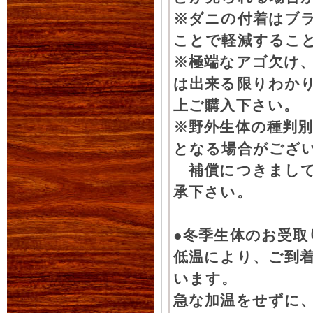
※ダニの付着はブ
ことで軽減するこ
※極端なアゴ欠け
は出来る限りわか
上ご購入下さい。
※野外生体の種判別
となる場合がござ
補償につきまして
承下さい。
●冬季生体のお受取
低温により、ご到
います。
急な加温をせずに