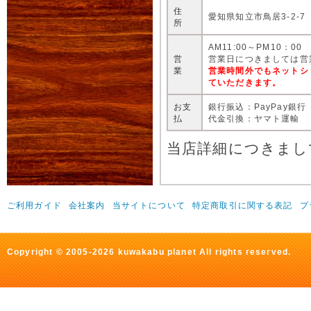
住
愛知県知立市鳥居3-2-7
所
AM11:00～PM10：00
営
営業日につきましては営
業
営業時間外でもネットシ
ていただきます。
お支
銀行振込：PayPay銀行
払
代金引換：ヤマト運輸
当店詳細につきまし
ご利用ガイド
会社案内
当サイトについて
特定商取引に関する表記
プ
Copyright © 2005-2026 kuwakabu planet All rights reserved.