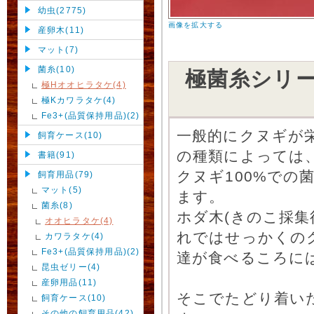
幼虫(2775)
画像を拡大する
産卵木(11)
マット(7)
菌糸(10)
極菌糸シリ
極Hオオヒラタケ(4)
極Kカワラタケ(4)
Fe3+(品質保持用品)(2)
一般的にクヌギが
飼育ケース(10)
の種類によっては
書籍(91)
クヌギ100%での
飼育用品(79)
マット(5)
ます。
菌糸(8)
ホダ木(きのこ採
オオヒラタケ(4)
れではせっかくの
カワラタケ(4)
Fe3+(品質保持用品)(2)
達が食べるころに
昆虫ゼリー(4)
産卵用品(11)
そこでたどり着い
飼育ケース(10)
その他の飼育用品(42)