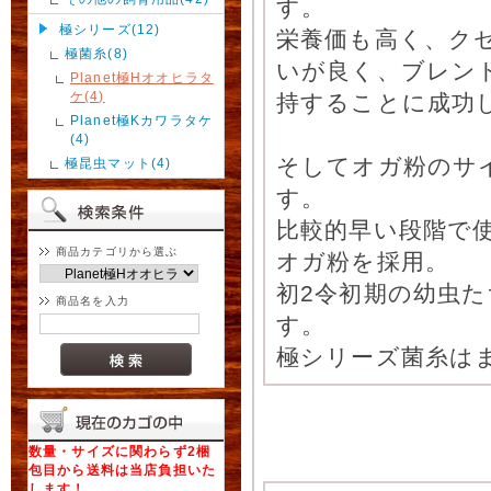
す。
極シリーズ(12)
栄養価も高く、ク
極菌糸(8)
いが良く、ブレン
Planet極Hオオヒラタ
ケ(4)
持することに成功
Planet極Kカワラタケ
(4)
そしてオガ粉のサ
極昆虫マット(4)
す。
比較的早い段階で使
商品カテゴリから選ぶ
オガ粉を採用。
初2令初期の幼虫
商品名を入力
す。
極シリーズ菌糸は
数量・サイズに関わらず2梱
包目から送料は当店負担いた
します！