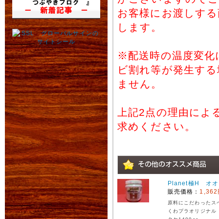
お客様にお渡しする
します。
※配送時の温度変化
ビ割れ等が発生する
ません。
上記2点の理由によ
求めください。
Planet極H オ
販売価格：
1,36
原料にこだわったス
くわプラオリジナル