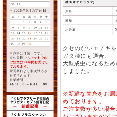
極H(オオヒラタケ)
30
31
2026年9月の定休日
原料
日
月
火
水
木
金
土
菌種
1
2
3
4
5
6
7
8
9
10
11
12
水分量
13
14
15
16
17
18
19
20
21
22
23
24
25
26
27
28
29
30
クセのないエノキを
※赤字は休業日です。
ガタ種にも適合。
※休業日でも
ネットでの
ご注文は24時間お受けし
大型成虫になるため
ております。
しました。
翌営業日より順次対応さ
せて頂きます。
営業時間
AM11：00～PM10：00
※新鮮な菌糸をお届
めております。
ご注文数が多い場合
がございますのでご