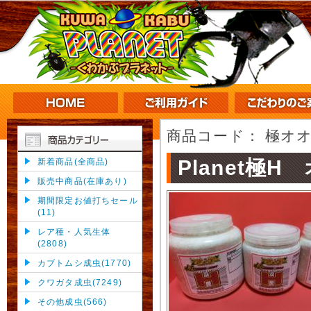
商品コード：
極オオ
Planet極
新着商品(全商品)
販売中商品(在庫あり)
期間限定お値打ちセール
(11)
レア種・人気生体
(2808)
カブトムシ成虫(1770)
クワガタ成虫(7249)
その他成虫(566)