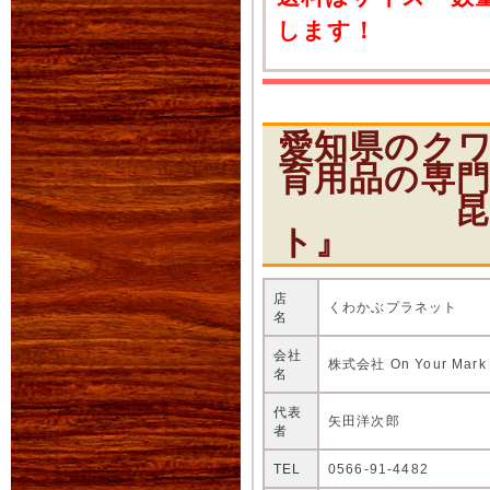
します！
愛知県のク
育用品の専
昆虫ショ
ト』
店
くわかぶプラネット
名
会社
株式会社 On Your Mark
名
代表
矢田洋次郎
者
TEL
0566-91-4482