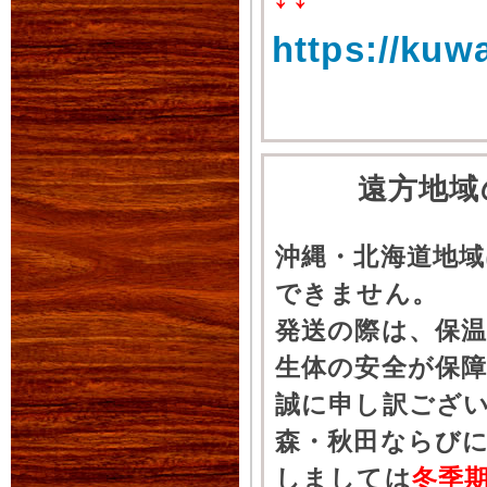
https://kuw
遠方地域
沖縄・北海道地
できません。
発送の際は、保
生体の安全が保
誠に申し訳ござ
森・秋田ならびに
しましては
冬季