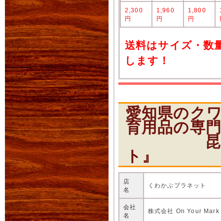
2,300
1,960
1,800
円
円
円
送料はサイズ・数
します！
愛知県のク
育用品の専
昆虫ショ
ト』
店
くわかぶプラネット
名
会社
株式会社 On Your Mark
名