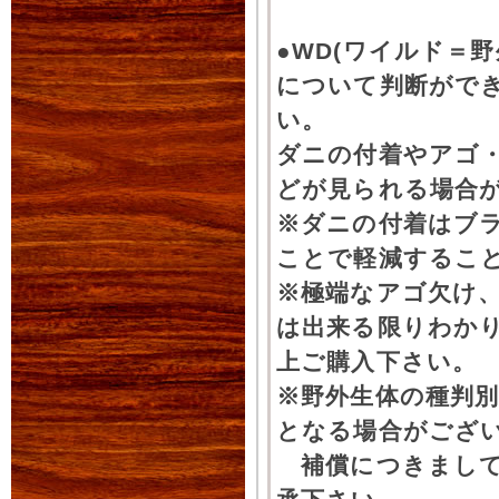
●WD(ワイルド＝
について判断がで
い。
ダニの付着やアゴ
どが見られる場合
※ダニの付着はブ
ことで軽減するこ
※極端なアゴ欠け
は出来る限りわか
上ご購入下さい。
※野外生体の種判別
となる場合がござ
補償につきまして