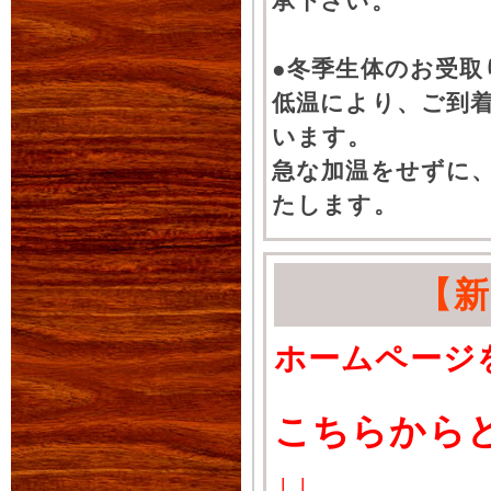
承下さい。
●冬季生体のお受取
低温により、ご到
います。
急な加温をせずに
たします。
【
ホームページ
こちらから
↓↓