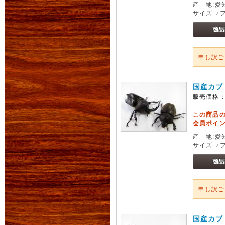
産 地:愛
サイズ:♂
申し訳
国産カブ
販売価格
この商品
会員ポイン
産 地:愛
サイズ:♂
申し訳
国産カブ