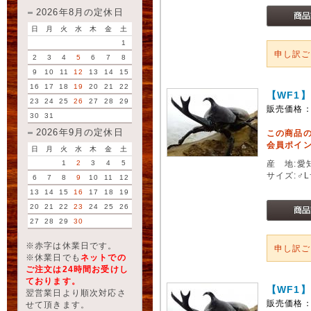
2026年8月の定休日
日
月
火
水
木
金
土
1
申し訳
2
3
4
5
6
7
8
9
10
11
12
13
14
15
16
17
18
19
20
21
22
【WF1
23
24
25
26
27
28
29
販売価格
30
31
2026年9月の定休日
この商品
会員ポイン
日
月
火
水
木
金
土
1
2
3
4
5
産 地:愛
サイズ:♂
6
7
8
9
10
11
12
13
14
15
16
17
18
19
20
21
22
23
24
25
26
27
28
29
30
※赤字は休業日です。
申し訳
※休業日でも
ネットでの
ご注文は24時間お受けし
ております。
【WF1
翌営業日より順次対応さ
販売価格
せて頂きます。