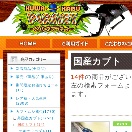
国産カブト
新着商品(全商品)
14件
の商品がござ
販売中商品(在庫あり)
左の検索フォームよ
期間限定お値打ちセール
(11)
ます。
レア種・人気生体
(2808)
カブトムシ成虫(1770)
外国産カブト(1756)
国産カブト(14)
オキナワカブト(1)