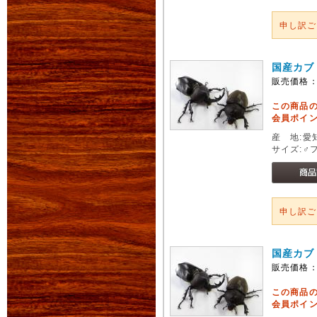
申し訳
国産カブ
販売価格
この商品
会員ポイン
産 地:愛
サイズ:♂
申し訳
国産カブ
販売価格
この商品
会員ポイン