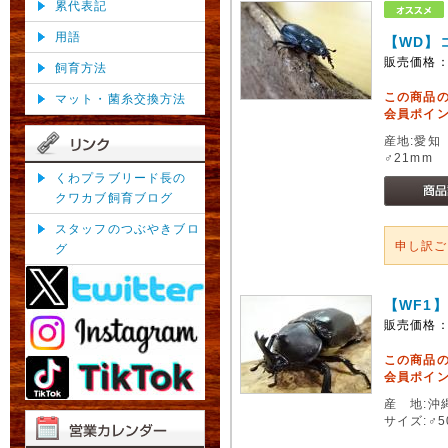
累代表記
用語
【WD】
販売価格
飼育方法
この商品
マット・菌糸交換方法
会員ポイン
産地:愛知
♂21mm 
くわプラブリード長の
クワカブ飼育ブログ
スタッフのつぶやきブロ
申し訳
グ
【WF1
販売価格
この商品
会員ポイン
産 地:沖
サイズ:♂