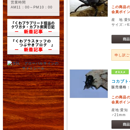
営業時間
この商品
AM11：00～PM10：00
会員ポイン
産 地:愛
サイズ:♂6
申し訳
コカブト
販売価格
この商品
会員ポイン
産地:愛知
♂21mm 