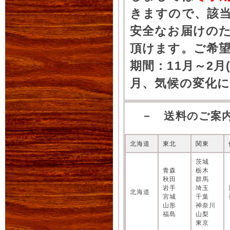
きますので、該
安全なお届けの
頂けます。ご希
期間：11月～2月
月、気候の変化
－ 送料のご案
北海道
東北
関東
茨城
青森
栃木
秋田
群馬
岩手
埼玉
北海道
宮城
千葉
山形
神奈川
福島
山梨
東京