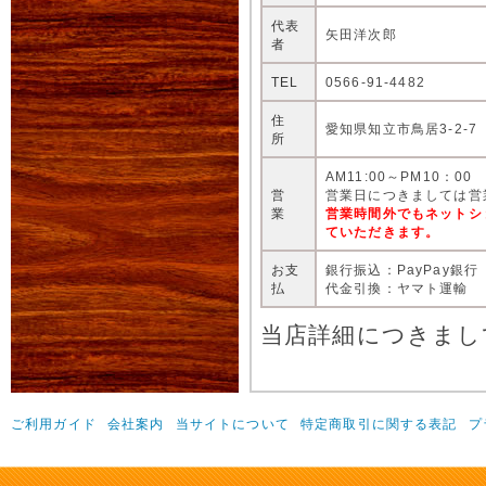
代表
矢田洋次郎
者
TEL
0566-91-4482
住
愛知県知立市鳥居3-2-7
所
AM11:00～PM10：00
営
営業日につきましては営
業
営業時間外でもネットシ
ていただきます。
お支
銀行振込：PayPay銀行
払
代金引換：ヤマト運輸
当店詳細につきまし
ご利用ガイド
会社案内
当サイトについて
特定商取引に関する表記
プ