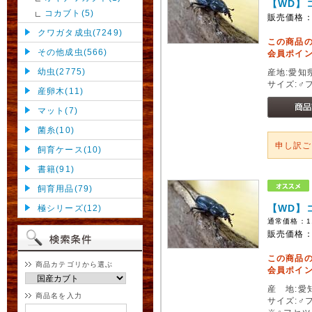
【WD】コ
コカブト(5)
販売価格
クワガタ成虫(7249)
この商品
その他成虫(566)
会員ポイン
幼虫(2775)
産地:愛知
サイズ:♂
産卵木(11)
マット(7)
菌糸(10)
申し訳
飼育ケース(10)
書籍(91)
飼育用品(79)
【WD】
極シリーズ(12)
通常価格：
1
販売価格
この商品
商品カテゴリから選ぶ
会員ポイン
産 地:愛
商品名を入力
サイズ:♂