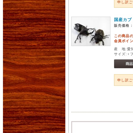
申し訳
国産カブ
販売価格
この商品
会員ポイン
産 地:愛
サイズ:♀
申し訳