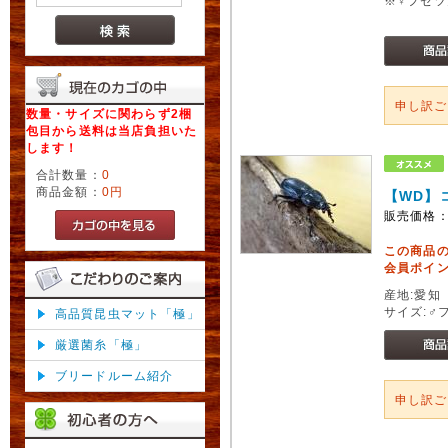
※♀フセツ
申し訳
数量・サイズに関わらず2梱
包目から送料は当店負担いた
します！
合計数量：
0
商品金額：
0円
【WD】
販売価格
この商品
会員ポイン
産地:愛知
サイズ:♂
高品質昆虫マット「極」
厳選菌糸「極」
ブリードルーム紹介
申し訳