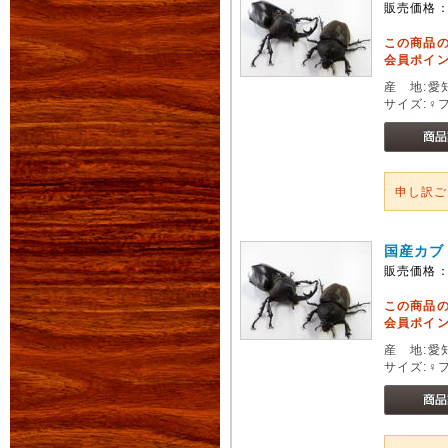
販売価格
この商品
会員ポイン
産 地:愛
サイズ:♀
申し訳
国産カブ
販売価格
この商品
会員ポイン
産 地:愛
サイズ:♀